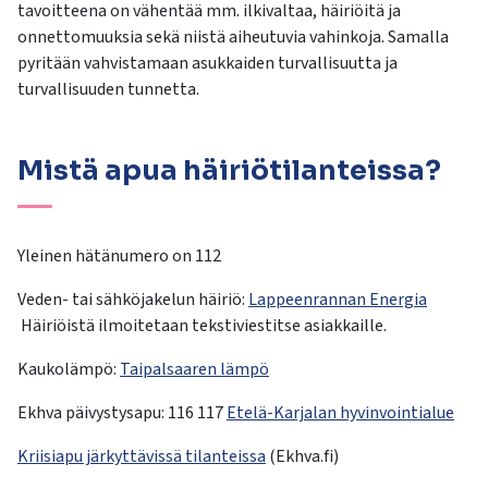
tavoitteena on vähentää mm. ilkivaltaa, häiriöitä ja
onnettomuuksia sekä niistä aiheutuvia vahinkoja. Samalla
pyritään vahvistamaan asukkaiden turvallisuutta ja
turvallisuuden tunnetta.
Mistä apua häiriötilanteissa?
Yleinen hätänumero on 112
Veden- tai sähköjakelun häiriö:
Lappeenrannan Energia
Häiriöistä ilmoitetaan tekstiviestitse asiakkaille.
Kaukolämpö:
Taipalsaaren lämpö
Ekhva päivystysapu: 116 117
Etelä-Karjalan hyvinvointialue
Kriisiapu järkyttävissä tilanteissa
(Ekhva.fi)