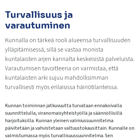
kosketus-
ja
Turvallisuus ja
pyyhkäisyliikkeitä.
varautuminen
Kunnalla on tärkeä rooli alueensa turvallisuuden
ylläpitämisessä, sillä se vastaa monista
kuntalaisten arjen kannalta keskeisistä palveluista.
Varautumisen tavoitteena on varmistaa, että
kuntalaisten arki sujuu mahdollisimman
turvallisesti myös erilaisissa häiriötilanteissa.
Kunnan toiminnan jatkuvuutta turvataan ennakoivalla
suunnittelulla, viranomaisyhteistyöllä ja säännöllisillä
harjoituksilla. Kunnan yleinen valmiussuunnitelma
päivitetään ja vahvistetaan valtuustokausittain. Kunnalle on
valmistumassa myös turvallisuussuunnitelma. Sen