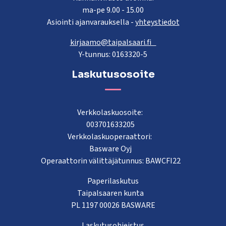
ma-pe 9.00 - 15.00
Asiointi ajanvarauksella -
yhteystiedot
kirjaamo@taipalsaari.fi
Y-tunnus: 0163320-5
Laskutusosoite
Verkkolaskuosoite:
003701633205
Verkkolaskuoperaattori:
Basware Oyj
Operaattorin välittäjätunnus: BAWCFI22
Paperilaskutus
Taipalsaaren kunta
PL 1197 00026 BASWARE
Laskutusohjeistus