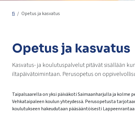
käyttää
kosketus-
fi
Opetus ja kasvatus
ja
pyyhkäisyliikkeitä.
Opetus ja kasvatus
Kasvatus- ja koulutuspalvelut pitävät sisällään 
iltapäivätoimintaan. Perusopetus on oppivelvollis
Taipalsaarella on yksi päiväkoti Saimaanharjulla ja kolme p
Vehkataipaleen koulun yhteydessä. Perusopetusta tarjotaan 1
koulutukseen hakeudutaan pääsääntöisesti Lappeenrantaa