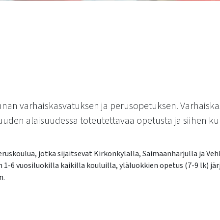
kunnan varhaiskasvatuksen ja perusopetuksen. Varhaiska
uuden alaisuudessa toteutettavaa opetusta ja siihen ku
eruskoulua, jotka sijaitsevat Kirkonkylällä, Saimaanharjulla ja Ve
-6 vuosiluokilla kaikilla kouluilla, yläluokkien opetus (7-9 lk) j
n.