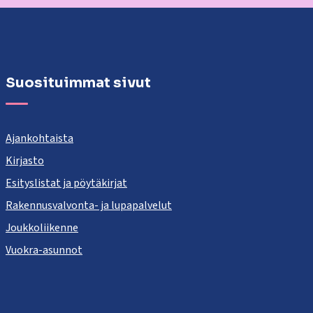
Suosituimmat sivut
Ajankohtaista
Kirjasto
Esityslistat ja pöytäkirjat
Rakennusvalvonta- ja lupapalvelut
Joukkoliikenne
Vuokra-asunnot