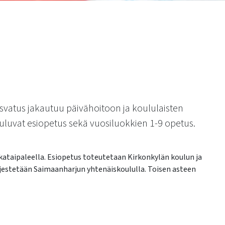
svatus jakautuu päivähoitoon ja koululaisten
uluvat esiopetus sekä vuosiluokkien 1-9 opetus.
hkataipaleella. Esiopetus toteutetaan Kirkonkylän koulun ja
ärjestetään Saimaanharjun yhtenäiskoululla. Toisen asteen