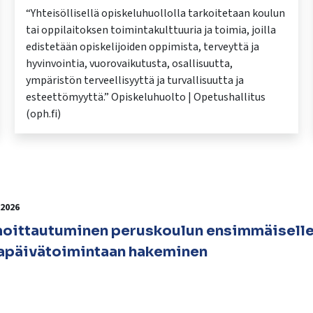
“Yhteisöllisellä opiskeluhuollolla tarkoitetaan koulun
tai oppilaitoksen toimintakulttuuria ja toimia, joilla
edistetään opiskelijoiden oppimista, terveyttä ja
hyvinvointia, vuorovaikutusta, osallisuutta,
ympäristön terveellisyyttä ja turvallisuutta ja
esteettömyyttä.” Opiskeluhuolto | Opetushallitus
(oph.fi)​
.2026
moittautuminen peruskoulun ensimmäiselle 
tapäivätoimintaan hakeminen