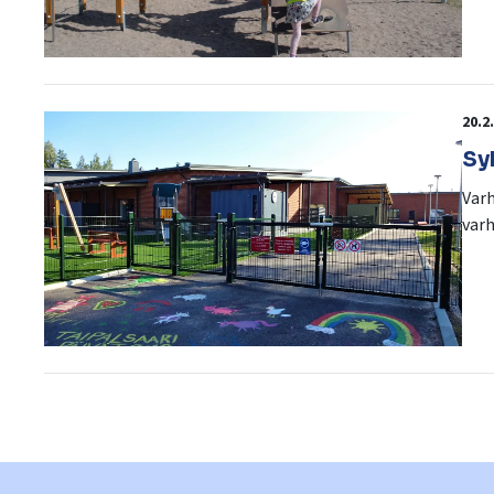
20.2
Sy
Varh
varh