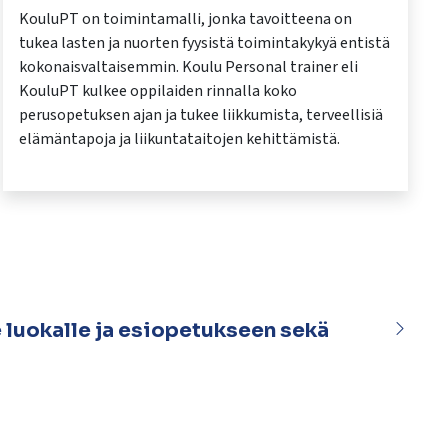
KouluPT on toimintamalli, jonka tavoitteena on
tukea lasten ja nuorten fyysistä toimintakykyä entistä
kokonaisvaltaisemmin. Koulu Personal trainer eli
KouluPT kulkee oppilaiden rinnalla koko
perusopetuksen ajan ja tukee liikkumista, terveellisiä
elämäntapoja ja liikuntataitojen kehittämistä.
luokalle ja esiopetukseen sekä