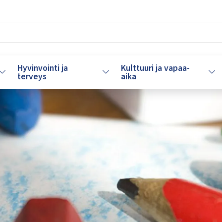
Hyvinvointi ja
Kulttuuri ja vapaa-
Vaihda alasvetovalikkoa
Vaihda alasvetovalikkoa
Vaih
terveys
aika