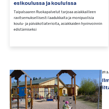
esikoulussa ja kouluissa
Taipalsaaren Ruokapalvelut tarjoaa asiakkailleen
ravitsemuksellisesti laadukkaita ja monipuolisia
koulu- ja päiväkotiaterioita, asiakkaiden hyvinvoinnin
edistämiseksi
27.1
Il
il