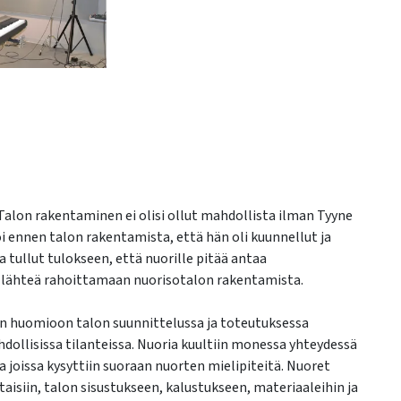
Talon rakentaminen ei olisi ollut mahdollista ilman Tyyne
oi ennen talon rakentamista, että hän oli kuunnellut ja
 tullut tulokseen, että nuorille pitää antaa
en lähteä rahoittamaan nuorisotalon rakentamista.
siin huomioon talon suunnittelussa ja toteutuksessa
dollisissa tilanteissa. Nuoria kuultiin monessa yhteydessä
 joissa kysyttiin suoraan nuorten mielipiteitä. Nuoret
aisiin, talon sisustukseen, kalustukseen, materiaaleihin ja