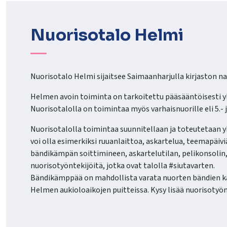
lasvetovalikkoa
Nuorisotalo Helmi
lasvetovalikkoa
Nuorisotalo Helmi sijaitsee Saimaanharjulla kirjaston na
Helmen avoin toiminta on tarkoitettu pääsääntöisesti ylä
Nuorisotalolla on toimintaa myös varhaisnuorille eli 5.- 
Nuorisotalolla toimintaa suunnitellaan ja toteutetaan
voi olla esimerkiksi ruuanlaittoa, askartelua, teemapäivi
bändikämpän soittimineen, askartelutilan, pelikonsolin,
nuorisotyöntekijöitä, jotka ovat talolla #siutavarten.
Bändikämppää on mahdollista varata nuorten bändien kä
Helmen aukioloaikojen puitteissa. Kysy lisää nuorisotyön