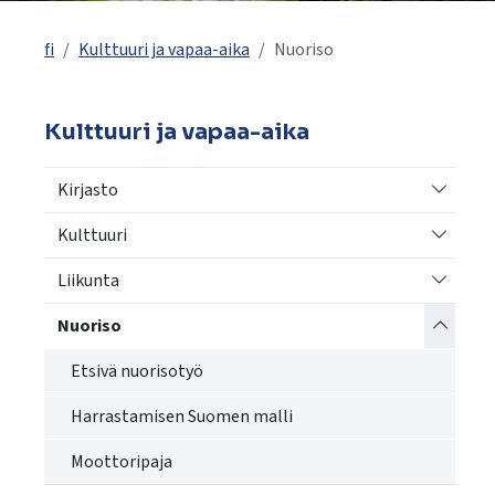
käyttää
kosketus-
fi
Kulttuuri ja vapaa-aika
Nuoriso
ja
pyyhkäisyliikkeitä.
Kulttuuri ja vapaa-aika
Vaihda a
Kirjasto
Vaihda a
Kulttuuri
Vaihda a
Liikunta
Vaihda a
Nuoriso
Etsivä nuorisotyö
Harrastamisen Suomen malli
Moottoripaja