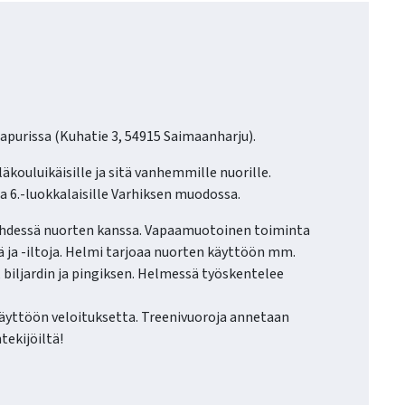
apurissa (Kuhatie 3, 54915 Saimaanharju).
kouluikäisille ja sitä vanhemmille nuorille.
ja 6.-luokkalaisille Varhiksen muodossa.
 yhdessä nuorten kanssa. Vapaamuotoinen toiminta
ä ja -iltoja. Helmi tarjoaa nuorten käyttöön mm.
 biljardin ja pingiksen. Helmessä työskentelee
yttöön veloituksetta. Treenivuoroja annetaan
tekijöiltä!