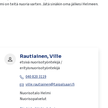
mi on teitä nuoria varten. Jätä sinäkin oma jälkesi Helmeen.
Rautiainen, Ville
etsivä nuorisotyöntekijä /
erityisnuorisotyöntekijä
040 820 3119
ville.rautiainen@taipalsaari.fi
Nuorisotalo Helmi
Nuorisopalvelut