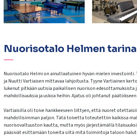
Nuorisotalo Helmen tarina
Nuorisotalo Helmi on ainutlaatuinen hyvän mielen investointi. 
ja Nuutti Vartiaisen mittavaa lahjoitusta. Tyyne Vartiainen kert
lukenut pitkään uutisia paikallisen nuorison edesottamuksista ja
mahdollisuuksia ja uskoa heihin. Ajatus oli johtanut päätökse
Vartiaisilla oli toive hankkeeseen liittyen, että nuoret otettai
mahdollisimman paljon. Tätä toivetta toteutettiin kaikissa mah
nuorisovaltuuston kautta, mutta myös järjestämällä tilaisuuksia
pääsivät esittämään toiveita siitä mitä toimintoja taloon halutt