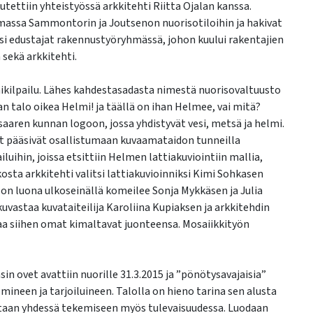
ettiin yhteistyössä arkkitehti Riitta Ojalan kanssa.
massa Sammontorin ja Joutsenon nuorisotiloihin ja hakivat
ksi edustajat rakennustyöryhmässä, johon kuului rakentajien
 sekä arkkitehti.
imikilpailu. Lähes kahdestasadasta nimestä nuorisovaltuusto
 talo oikea Helmi! ja täällä on ihan Helmee, vai mitä?
aren kunnan logoon, jossa yhdistyvät vesi, metsä ja helmi.
et pääsivät osallistumaan kuvaamataidon tunneilla
uihin, joissa etsittiin Helmen lattiakuviointiin mallia,
osta arkkitehti valitsi lattiakuvioinniksi Kimi Sohkasen
on luona ulkoseinällä komeilee Sonja Mykkäsen ja Julia
vastaa kuvataiteilija Karoliina Kupiaksen ja arkkitehdin
aa siihen omat kimaltavat juonteensa. Mosaiikkityön
in ovet avattiin nuorille 31.3.2015 ja ”pönötysavajaisia”
lmineen ja tarjoiluineen. Talolla on hieno tarina sen alusta
etaan yhdessä tekemiseen myös tulevaisuudessa. Luodaan