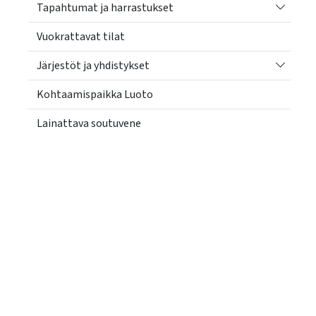
Vaihda a
Tapahtumat ja harrastukset
Vuokrattavat tilat
Vaihda a
Järjestöt ja yhdistykset
Kohtaamispaikka Luoto
Lainattava soutuvene