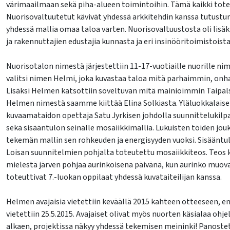
värimaailmaan sekä piha-alueen toimintoihin. Tämä kaikki toteut
Nuorisovaltuutetut kävivät yhdessä arkkitehdin kanssa tutustu
yhdessä mallia omaa taloa varten. Nuorisovaltuustosta oli lisä
ja rakennuttajien edustajia kunnasta ja eri insinööritoimistoista
Nuorisotalon nimestä järjestettiin 11-17-vuotiaille nuorille n
valitsi nimen Helmi, joka kuvastaa taloa mitä parhaimmin, onhan
Lisäksi Helmen katsottiin soveltuvan mitä mainioimmin Taipalsa
Helmen nimestä saamme kiittää Elina Solkiasta. Yläluokkalais
kuvaamataidon opettaja Satu Jyrkisen johdolla suunnittelukilpail
sekä sisääntulon seinälle mosaiikkimallia. Lukuisten töiden jouk
tekemän mallin sen rohkeuden ja energisyyden vuoksi. Sisääntul
Loisan suunnitelmien pohjalta toteutettu mosaiikkiteos. Teos ku
mielestä järven pohjaa aurinkoisena päivänä, kun aurinko muov
toteuttivat 7.-luokan oppilaat yhdessä kuvataiteilijan kanssa.
Helmen avajaisia vietettiin keväällä 2015 kahteen otteeseen, ens
vietettiin 25.5.2015. Avajaiset olivat myös nuorten käsialaa ohje
alkaen, projektissa näkyy yhdessä tekemisen meininki! Panost