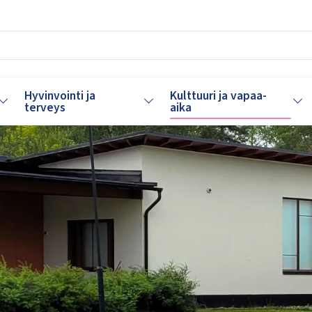
Hyvinvointi ja
Kulttuuri ja vapaa-
Vaihda alasvetovalikkoa
Vaihda alasvetovalikkoa
Vaih
terveys
aika