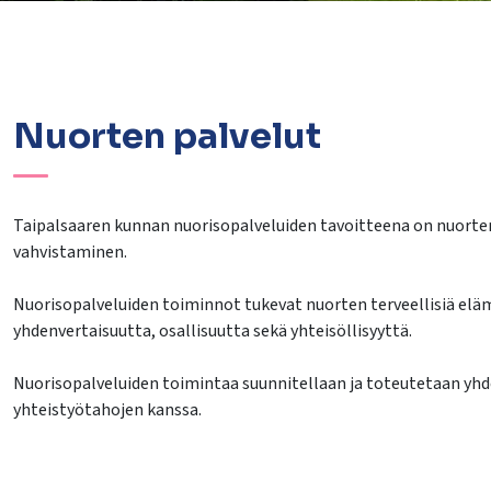
Nuorten palvelut
lasvetovalikkoa
Taipalsaaren kunnan nuorisopalveluiden tavoitteena on nuorte
lasvetovalikkoa
vahvistaminen.
lasvetovalikkoa
Nuorisopalveluiden toiminnot tukevat nuorten terveellisiä eläm
lasvetovalikkoa
yhdenvertaisuutta, osallisuutta sekä yhteisöllisyyttä.
Nuorisopalveluiden toimintaa suunnitellaan ja toteutetaan yhde
yhteistyötahojen kanssa.