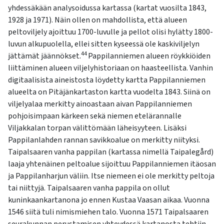
yhdessäkään analysoidussa kartassa (kartat vuosilta 1843,
1928 ja 1971). Näin ollen on mahdollista, että alueen
peltoviljely ajoittuu 1700-luvulle ja pellot olisi hylätty 1800-
luvun alkupuolella, ellei sitten kyseessä ole kaskiviljelyn
44
jättämät jäännökset.
Pappilanniemen alueen röykkiöiden
liittäminen alueen viljelyhistoriaan on haasteellista. Vanhin
digitaalisista aineistosta löydetty kartta Pappilanniemen
alueelta on Pitäjänkartaston kartta vuodelta 1843. Siinä on
viljelyalaa merkitty ainoastaan aivan Pappilanniemen
pohjoisimpaan kärkeen sekä niemen etelärannalle
Viljakkalan torpan välittömään läheisyyteen. Lisäksi
Pappilanlahden rannan savikkoalue on merkitty niityksi.
Taipalsaaren vanha pappilan (kartassa nimellä Taipalegård)
laaja yhtenäinen peltoalue sijoittuu Pappilanniemen itäosan
ja Pappilanharjun väliin. Itse niemeen ei ole merkitty peltoja
tai niittyjä. Taipalsaaren vanha pappila on ollut
kuninkaankartanona jo ennen Kustaa Vaasan aikaa. Vuonna
1546 siitä tuli nimismiehen talo. Vuonna 1571 Taipalsaaren
seurakunnan perustamisen yhteydessä kartanosta tehtiin