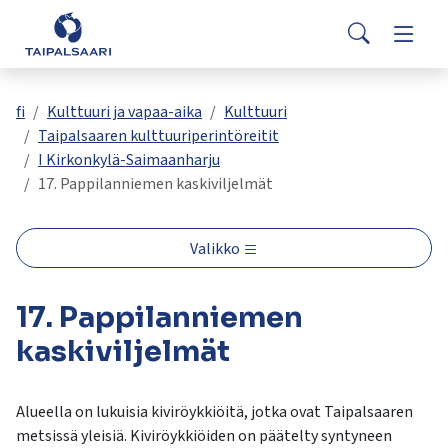
Palaute
Siirry pääsisältöön
Siirry päävalikkoon
Search
Asuminen ja rakentaminen
Vaihda
Yhteystiedot
Valitse
VisitTaipalsaari.fi
käytettävissä
Opetus ja kasvatus
Vaihda
fi
Kulttuuri ja vapaa-aika
Kulttuuri
oleva
Taipalsaaren kulttuuriperintöreitit
tulos
I Kirkonkylä-Saimaanharju
ylös-
Hyvinvointi ja terveys
Vaihda
17. Pappilanniemen kaskiviljelmät
ja
alasnuolilla.
Kulttuuri ja vapaa-aika
Vaihda
Siirry
Valikko
valittuun
hakutulokseen
Kunta ja päätöksenteko
Vaihda
17. Pappilanniemen
painamalla
enteriä.
kaskiviljelmät
Työ ja yrittäminen
Vaihda
Kosketuslaitteiden
käyttäjät
voivat
Alueella on lukuisia kiviröykkiöitä, jotka ovat Taipalsaaren
käyttää
metsissä yleisiä. Kiviröykkiöiden on päätelty syntyneen