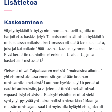
Lisätietoa
Kaskeaminen
Viljelyröykkiöitä löytyy nimenomaan alueilta, joilla on
harjoitettu kaskiviljelyä. Taipalsaarella tällaisia röykkiöitä
on lukuisissa paikoissa kertomassa pitkästä kaskikaudesta,
joka jatkui paikoin 1900-luvun alkuvuosikymmenille saakka.
Kiviä kerättiin raunioihin etenkin niiltä alueilta, joita
2
kaskettiin toistuvasti.
Yleisesti olivat Taipalsaaren metsät ´muinaisina aikoina´
yhteisomistuksessa ennen siirtymistään kruunun
2
omistamiksi metsiksi.
Luonnon hyväksikäyttö perustui
nautintaoikeuksiin, ja viljelemättömät metsät olivat
vapaasti käytettävissä. Kaskiyhteisöihin ei ollut vielä
syntynyt pysyvää yhteiskunnallista hierarkiaa.4 Maan ja
metsän omistajana saattoi myös olla kyläyhteisö, joka oli