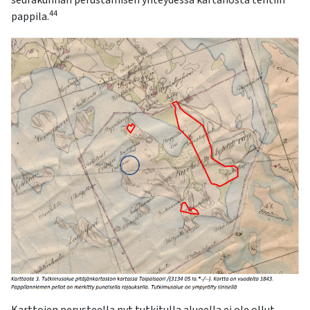
44
pappila.
Karttojen perusteella nyt tutkitulla alueella ei ole ollut