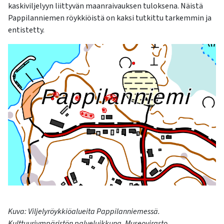
kosketus-
kaskiviljelyyn liittyvän maanraivauksen tuloksena. Näistä
ja
Pappilanniemen röykkiöistä on kaksi tutkittu tarkemmin ja
pyyhkäisyliikkeitä.
entistetty.
Kuva: Viljelyröykkiöalueita Pappilanniemessä.
Kulttuuriympäristön palveluikkuna, Museovir
asto.