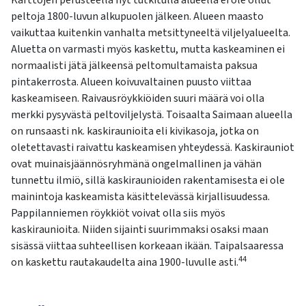
peltoja 1800-luvun alkupuolen jälkeen. Alueen maasto
vaikuttaa kuitenkin vanhalta metsittyneeltä viljelyalueelta.
Aluetta on varmasti myös kaskettu, mutta kaskeaminen ei
normaalisti jätä jälkeensä peltomultamaista paksua
pintakerrosta. Alueen koivuvaltainen puusto viittaa
kaskeamiseen. Raivausröykkiöiden suuri määrä voi olla
merkki pysyvästä peltoviljelystä. Toisaalta Saimaan alueella
on runsaasti nk. kaskiraunioita eli kivikasoja, jotka on
oletettavasti raivattu kaskeamisen yhteydessä. Kaskirauniot
ovat muinaisjäännösryhmänä ongelmallinen ja vähän
tunnettu ilmiö, sillä kaskiraunioiden rakentamisesta ei ole
mainintoja kaskeamista käsittelevässä kirjallisuudessa.
Pappilanniemen röykkiöt voivat olla siis myös
kaskiraunioita. Niiden sijainti suurimmaksi osaksi maan
sisässä viittaa suhteellisen korkeaan ikään. Taipalsaaressa
44
on kaskettu rautakaudelta aina 1900-luvulle asti.