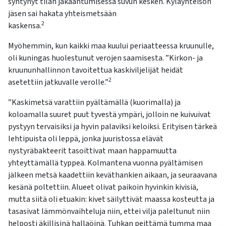
syntynyt tilan jakaantumisessa suvun kesken. Kyläyhteisön
jäsen sai hakata yhteismetsään
2
kaskensa.
Myöhemmin, kun kaikki maa kuului periaatteessa kruunulle,
oli kuningas huolestunut verojen saamisesta. ”Kirkon- ja
kruununhallinnon tavoitettua kaskiviljelijät heidät
2
asetettiin jatkuvalle verolle.”
”Kaskimetsä varattiin pyältämällä (kuorimalla) ja
koloamalla suuret puut tyvestä ympäri, jolloin ne kuivuivat
pystyyn tervaisiksi ja hyvin palaviksi keloiksi. Erityisen tärkeä
lehtipuista oli leppä, jonka juuristossa elävät
nystyräbakteerit tasoittivat maan happamuutta
yhteyttämällä typpeä. Kolmantena vuonna pyältämisen
jälkeen metsä kaadettiin keväthankien aikaan, ja seuraavana
kesänä poltettiin. Alueet olivat paikoin hyvinkin kivisiä,
mutta siitä oli etuakin: kivet säilyttivät maassa kosteutta ja
tasasivat lämmönvaihteluja niin, ettei vilja paleltunut niin
helposti äkillisinä hallaöinä. Tuhkan peittämä tumma maa