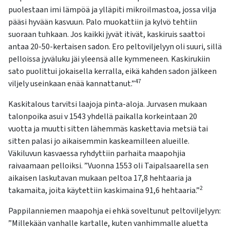
puolestaan imi lämpöä ja ylläpiti mikroilmastoa, jossa vilja
pääsi hyvään kasvuun. Palo muokattiin ja kylvö tehtiin
suoraan tuhkaan. Jos kaikki jyvät itivät, kaskiruis saattoi
antaa 20-50-kertaisen sadon. Ero peltoviljelyyn oli suuri, sillä
pelloissa jyväluku jäi yleensä alle kymmeneen. Kaskirukiin
sato puolittui jokaisella kerralla, eikä kahden sadon jälkeen
47
viljely useinkaan enää kannattanut.”
Kaskitalous tarvitsi laajoja pinta-aloja. Jurvasen mukaan
talonpoika asui v 1543 yhdellä paikalla korkeintaan 20
vuotta ja muutti sitten lähemmäs kaskettavia metsiä tai
sitten palasi jo aikaisemmin kaskeamilleen alueille.
Väkiluvun kasvaessa ryhdyttiin parhaita maapohjia
raivaamaan pelloiksi. ”Vuonna 1553 oli Taipalsaarella sen
aikaisen laskutavan mukaan peltoa 17,8 hehtaaria ja
2
takamaita, joita käytettiin kaskimaina 91,6 hehtaaria.”
Pappilanniemen maapohja ei ehkä soveltunut peltoviljelyyn:
”Millekään vanhalle kartalle, kuten vanhimmalle aluetta