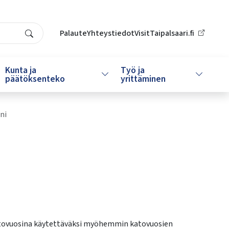
Palaute
Yhteystiedot
VisitTaipalsaari.fi
Search
Kunta ja
Työ ja
da alasvetovalikkoa
Vaihda alasvetovalikkoa
Vaihda al
päätöksenteko
yrittäminen
ini
nä satovuosina käytettäväksi myöhemmin katovuosien