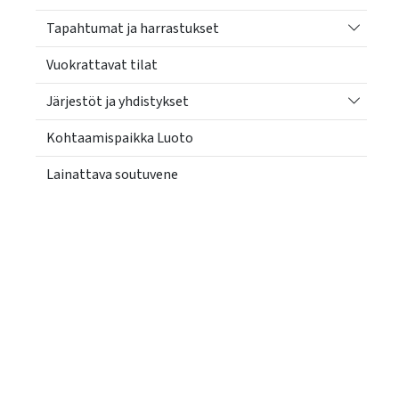
Vaihda a
Tapahtumat ja harrastukset
Vuokrattavat tilat
Vaihda a
Järjestöt ja yhdistykset
Kohtaamispaikka Luoto
Lainattava soutuvene