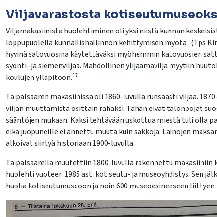
Viljavarastosta kotiseutumuseoks
lasvetovalikkoa
Viljamakasiinista huolehtiminen oli yksi niistä kunnan keskeisis
loppupuolella kunnallishallinnon kehittymisen myötä. (Tps Kirja s
hyvinä satovuosina käytettäväksi myöhemmin katovuosien sattue
lasvetovalikkoa
syönti- ja siemenviljaa. Mahdollinen ylijäämävilja myytiin huut
17
koulujen ylläpitoon.
Taipalsaaren makasiinissa oli 1860-luvulla runsaasti viljaa. 18
viljan muuttamista osittain rahaksi. Tähän eivät talonpojat suos
sääntöjen mukaan. Kaksi tehtävään uskottua miestä tuli olla paika
eikä juopuneille ei annettu muuta kuin sakkoja. Lainojen maksa
alkoivat siirtyä historiaan 1900-luvulla.
Taipalsaarella muutettiin 1800-luvulla rakennettu makasiiniin k
huolehti vuoteen 1985 asti kotiseutu- ja museoyhdistys. Sen jä
huolia kotiseutumuseoon ja noin 600 museoesineeseen liittyen 