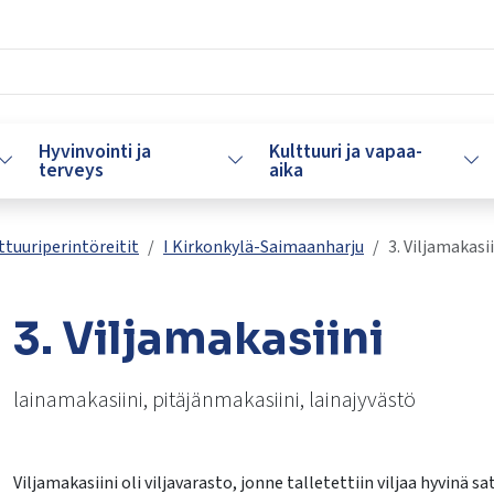
Hyvinvointi ja
Kulttuuri ja vapaa-
Vaihda alasvetovalikkoa
Vaihda alasvetovalikkoa
Vaih
terveys
aika
ttuuriperintöreitit
I Kirkonkylä-Saimaanharju
3. Viljamakasi
3. Viljamakasiini
lasvetovalikkoa
lainamakasiini, pitäjänmakasiini, lainajyvästö
lasvetovalikkoa
Viljamakasiini oli viljavarasto, jonne talletettiin viljaa hyvi