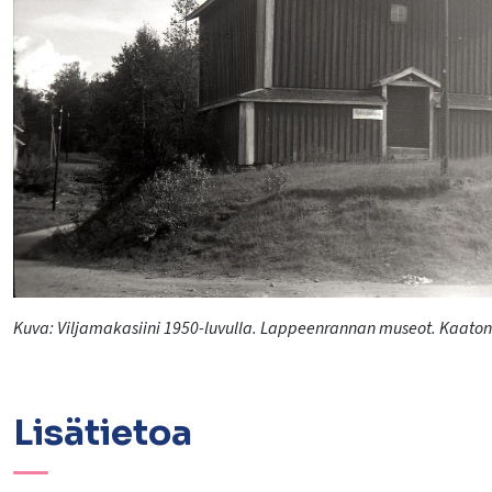
lasvetovalikkoa
lasvetovalikkoa
lasvetovalikkoa
lasvetovalikkoa
lasvetovalikkoa
Kuva: Viljamakasiini 1950-luvulla. Lappeenrannan museot. Kaatone
Lisätietoa
lasvetovalikkoa
lasvetovalikkoa