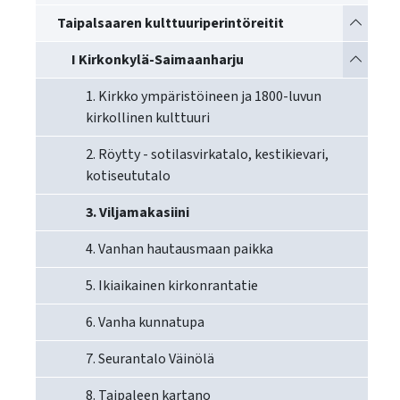
käyttää
Vaihda a
Taipalsaaren kulttuuriperintöreitit
kosketus-
ja
Vaihda a
I Kirkonkylä-Saimaanharju
pyyhkäisyliikkeitä.
1. Kirkko ympäristöineen ja 1800-luvun
kirkollinen kulttuuri
2. Röytty - sotilasvirkatalo, kestikievari,
kotiseututalo
3. Viljamakasiini
4. Vanhan hautausmaan paikka
5. Ikiaikainen kirkonrantatie
6. Vanha kunnatupa
7. Seurantalo Väinölä
8. Taipaleen kartano