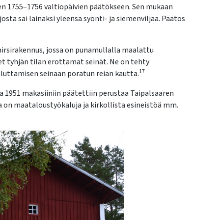
sien 1755–1756 valtiopäivien päätökseen. Sen mukaan
josta sai lainaksi yleensä syönti- ja siemenviljaa. Päätös
hirsirakennus, jossa on punamullalla maalattu
t tyhjän tilan erottamat seinät. Ne on tehty
17
valuttamisen seinään poratun reiän kautta.
 1951 makasiiniin päätettiin perustaa Taipalsaaren
a on maataloustyökaluja ja kirkollista esineistöä mm.