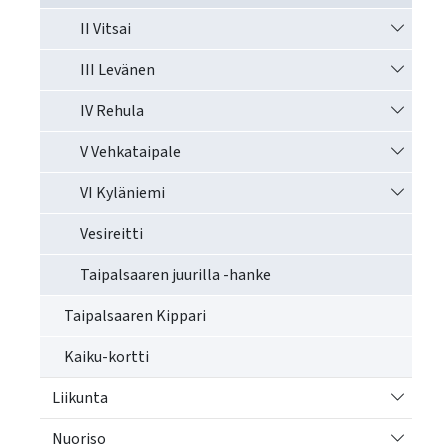
Vaihda a
II Vitsai
Vaihda a
III Levänen
Vaihda a
IV Rehula
Vaihda a
V Vehkataipale
Vaihda a
VI Kyläniemi
Vesireitti
Taipalsaaren juurilla -hanke
Taipalsaaren Kippari
Kaiku-kortti
Vaihda a
Liikunta
Vaihda a
Nuoriso