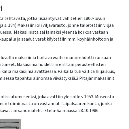
i
tä tehtävistä, jotka lisääntyivät vähitellen 1800-luvun
. 184) Makasiini oli viljavarasto, jonne talletettiin viljaa
ssa. Makasiinista sai lainaksi yleensä korkoa vastaan
okaupalla ja saadut varat käytettiin mm. köyhäinhoitoon ja
70-luvulla makasiinia hoitava wallesmanni ehdotti runsaan
tuneet. Makasiinia hoidettiin erittäin perusteellisten
lla makasiinia avattaessa. Paikalla tuli vallita hiljaisuus,
misessa tapahtui alinomaa viivästyksiä.2 Pitäjänmakasiinit
otiseutumuseoksi, joka avattiin yleisölle v 1953. Museosta
lkeen toiminnasta on vastannut Taipalsaaren kunta, jonka
kuvattiin sanomalehti Etelä-Saimaassa 28.10.1986: