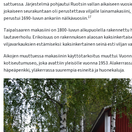
sattuessa. Järjestelmä pohjautui Ruotsin vallan aikaiseen vuo
lasvetovalikkoa
jokaiseen seurakuntaan oli perustettava viljalle lainamakasiini, 
17
perustui 1690-luvun ankariin nälkävuosiin.
lasvetovalikkoa
Taipalsaaren makasiini on 1800-luvun alkupuolella rakennettu 
lautaverhoilu. Erikoisuus on rakennuksen alaosan kaksinkertaise
viljavarkauksien estämiseksi: kaksinkertainen seinä esti viljan 
Aikojen muuttuessa makasiinin käyttötarkoitus muuttui. Vuonna
kotiseutumuseo, joka avattiin yleisölle vuonna 1953. Alakerrass
häpeäpenkki, yläkerrassa suurempia esineitä ja huonekaluja.