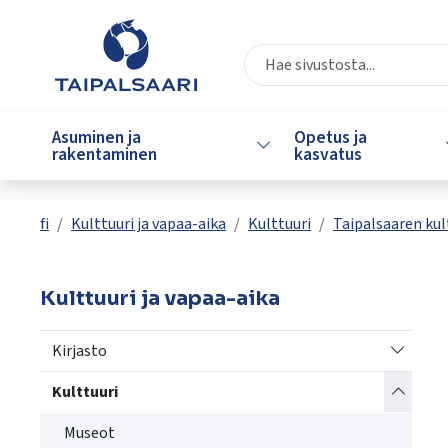
Siirry pääsisältöön
Siirry päävalikkoon
Valitse
käytettävissä
Asuminen ja
Opetus ja
Vaihda alasvetovalikkoa
oleva
rakentaminen
kasvatus
tulos
ylös-
ja
fi
Kulttuuri ja vapaa-aika
Kulttuuri
Taipalsaaren kul
alasnuolilla.
Siirry
valittuun
Kulttuuri ja vapaa-aika
hakutulokseen
painamalla
Vaihda a
Kirjasto
enteriä.
Kosketuslaitteiden
Vaihda a
Kulttuuri
käyttäjät
Museot
voivat