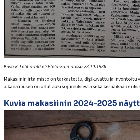
Kuva 8: Lehtiartikkeli
Etelä-Saimaassa
28.10.1986
Makasiinin i
rtaimisto on tarkastettu, digikuvattu ja inventoitu
v
aikana museo on ollut auki sopimuksesta
sekä kesäaikaan eriks
Kuvia makasiinin
2024
-2025
näytt