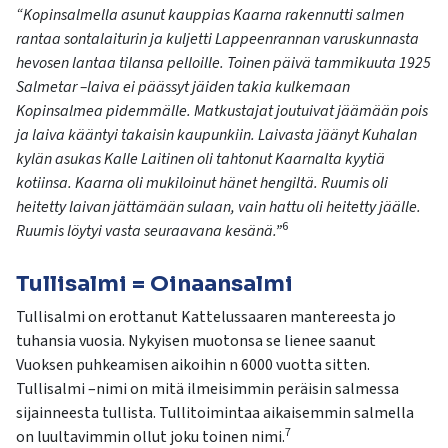
“Kopinsalmella asunut kauppias Kaarna rakennutti salmen
rantaa sontalaiturin ja kuljetti Lappeenrannan varuskunnasta
hevosen lantaa tilansa pelloille. Toinen päivä tammikuuta 1925
Salmetar –laiva ei päässyt jäiden takia kulkemaan
Kopinsalmea pidemmälle. Matkustajat joutuivat jäämään pois
ja laiva kääntyi takaisin kaupunkiin. Laivasta jäänyt Kuhalan
kylän asukas Kalle Laitinen oli tahtonut Kaarnalta kyytiä
kotiinsa. Kaarna oli mukiloinut hänet hengiltä. Ruumis oli
heitetty laivan jättämään sulaan, vain hattu oli heitetty jäälle.
6
Ruumis löytyi vasta seuraavana kesänä.”
Tullisalmi = Oinaansalmi
Tullisalmi on erottanut Kattelussaaren mantereesta jo
tuhansia vuosia. Nykyisen muotonsa se lienee saanut
Vuoksen puhkeamisen aikoihin n 6000 vuotta sitten.
Tullisalmi –nimi on mitä ilmeisimmin peräisin salmessa
sijainneesta tullista. Tullitoimintaa aikaisemmin salmella
7
on luultavimmin ollut joku toinen nimi.