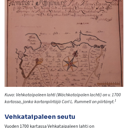
Kuva:
Vehkataipaleen lahti (
Wächkataipalen
lachti
) on v. 1700
1
kartassa, jonka kartanpiirtäjä Carl L.
Rummell
on piirtänyt.
Vehkataipaleen seutu
Vuoden 1700 kartassa Vehkataipaleen lahti on