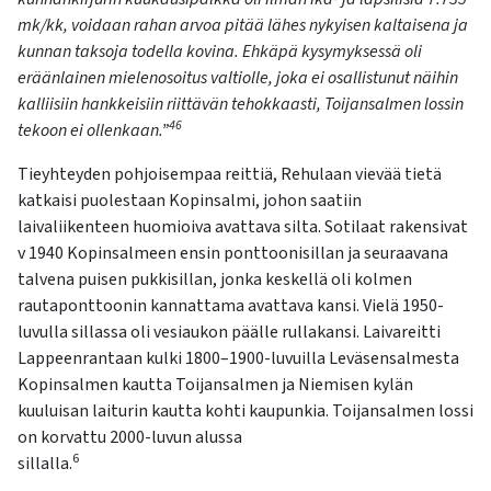
mk/kk, voidaan rahan arvoa pitää lähes nykyisen kaltaisena ja
kunnan taksoja todella kovina. Ehkäpä kysymyksessä oli
eräänlainen mielenosoitus valtiolle, joka ei osallistunut näihin
kalliisiin hankkeisiin riittävän tehokkaasti, Toijansalmen lossin
46
tekoon ei ollenkaan.”
Tieyhteyden pohjoisempaa reittiä, Rehulaan vievää tietä
katkaisi puolestaan Kopinsalmi, johon saatiin
laivaliikenteen huomioiva avattava silta. Sotilaat rakensivat
v 1940 Kopinsalmeen ensin ponttoonisillan ja seuraavana
talvena puisen pukkisillan, jonka keskellä oli kolmen
rautaponttoonin kannattama avattava kansi. Vielä 1950-
luvulla sillassa oli vesiaukon päälle rullakansi. Laivareitti
Lappeenrantaan kulki 1800–1900-luvuilla Leväsensalmesta
Kopinsalmen kautta Toijansalmen ja Niemisen kylän
kuuluisan laiturin kautta kohti kaupunkia. Toijansalmen lossi
on korvattu 2000-luvun alussa
6
sillalla.