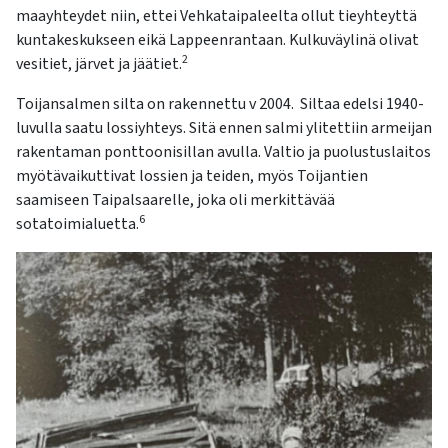
maayhteydet niin, ettei Vehkataipaleelta ollut tieyhteyttä
kuntakeskukseen eikä Lappeenrantaan. Kulkuväylinä olivat
2
vesitiet, järvet ja jäätiet.
Toijansalmen silta on rakennettu v 2004. Siltaa edelsi 1940-
luvulla saatu lossiyhteys. Sitä ennen salmi ylitettiin armeijan
rakentaman ponttoonisillan avulla. Valtio ja puolustuslaitos
myötävaikuttivat lossien ja teiden, myös Toijantien
saamiseen Taipalsaarelle, joka oli merkittävää
6
sotatoimialuetta.