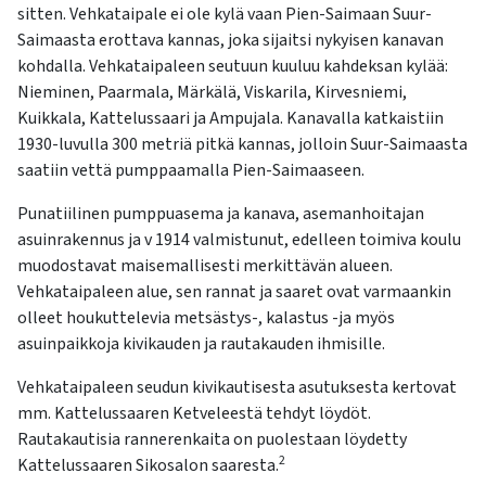
sitten. Vehkataipale ei ole kylä vaan Pien-Saimaan Suur-
Saimaasta erottava kannas, joka sijaitsi nykyisen kanavan
kohdalla. Vehkataipaleen seutuun kuuluu kahdeksan kylää:
Nieminen, Paarmala, Märkälä, Viskarila, Kirvesniemi,
Kuikkala, Kattelussaari ja Ampujala. Kanavalla katkaistiin
1930-luvulla 300 metriä pitkä kannas, jolloin Suur-Saimaasta
saatiin vettä pumppaamalla Pien-Saimaaseen.
Punatiilinen pumppuasema ja kanava, asemanhoitajan
asuinrakennus ja v 1914 valmistunut, edelleen toimiva koulu
muodostavat maisemallisesti merkittävän alueen.
Vehkataipaleen alue, sen rannat ja saaret ovat varmaankin
olleet houkuttelevia metsästys-, kalastus -ja myös
asuinpaikkoja kivikauden ja rautakauden ihmisille.
Vehkataipaleen seudun kivikautisesta asutuksesta kertovat
mm. Kattelussaaren Ketveleestä tehdyt löydöt.
Rautakautisia rannerenkaita on puolestaan löydetty
2
Kattelussaaren Sikosalon saaresta.