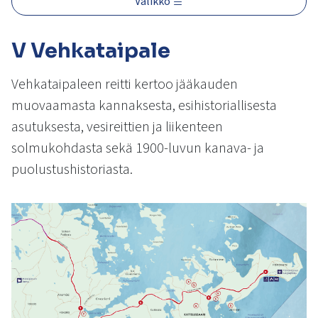
Valikko
kosketus-
ja
pyyhkäisyliikkeitä.
V Vehkataipale
Vehkataipaleen reitti kertoo jääkauden
muovaamasta kannaksesta, esihistoriallisesta
asutuksesta, vesireittien ja liikenteen
solmukohdasta sekä 1900-luvun kanava- ja
puolustushistoriasta.