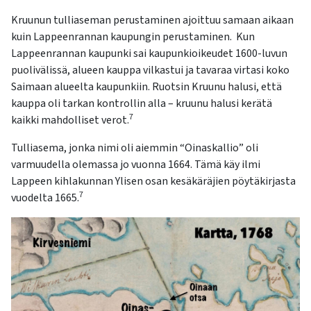
Kruunun tulliaseman perustaminen ajoittuu samaan aikaan
kuin Lappeenrannan kaupungin perustaminen. Kun
Lappeenrannan kaupunki sai kaupunkioikeudet 1600-luvun
puolivälissä, alueen kauppa vilkastui ja tavaraa virtasi koko
Saimaan alueelta kaupunkiin. Ruotsin Kruunu halusi, että
kauppa oli tarkan kontrollin alla – kruunu halusi kerätä
7
kaikki mahdolliset verot.
Tulliasema, jonka nimi oli aiemmin “Oinaskallio” oli
varmuudella olemassa jo vuonna 1664. Tämä käy ilmi
Lappeen kihlakunnan Ylisen osan kesäkäräjien pöytäkirjasta
7
vuodelta 1665.