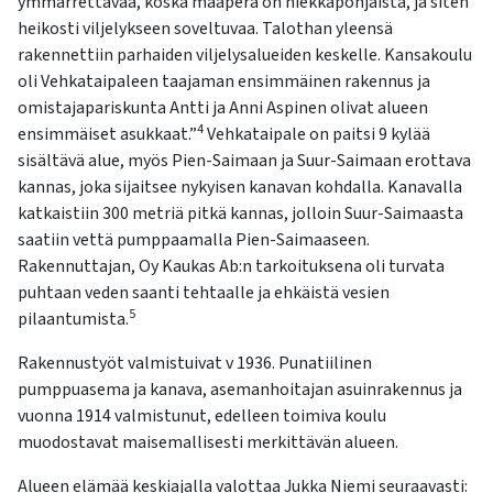
ymmärrettävää, koska maaperä on hiekkapohjaista, ja siten
heikosti viljelykseen soveltuvaa. Talothan yleensä
rakennettiin parhaiden viljelysalueiden keskelle. Kansakoulu
oli Vehkataipaleen taajaman ensimmäinen rakennus ja
omistajapariskunta Antti ja Anni Aspinen olivat alueen
4
ensimmäiset asukkaat.”
Vehkataipale on paitsi 9 kylää
sisältävä alue, myös Pien-Saimaan ja Suur-Saimaan erottava
kannas, joka sijaitsee nykyisen kanavan kohdalla. Kanavalla
katkaistiin 300 metriä pitkä kannas, jolloin Suur-Saimaasta
saatiin vettä pumppaamalla Pien-Saimaaseen.
Rakennuttajan, Oy Kaukas Ab:n tarkoituksena oli turvata
puhtaan veden saanti tehtaalle ja ehkäistä vesien
5
pilaantumista.
Rakennustyöt valmistuivat v 1936. Punatiilinen
pumppuasema ja kanava, asemanhoitajan asuinrakennus ja
vuonna 1914 valmistunut, edelleen toimiva koulu
muodostavat maisemallisesti merkittävän alueen.
Alueen elämää keskiajalla valottaa Jukka Niemi seuraavasti: