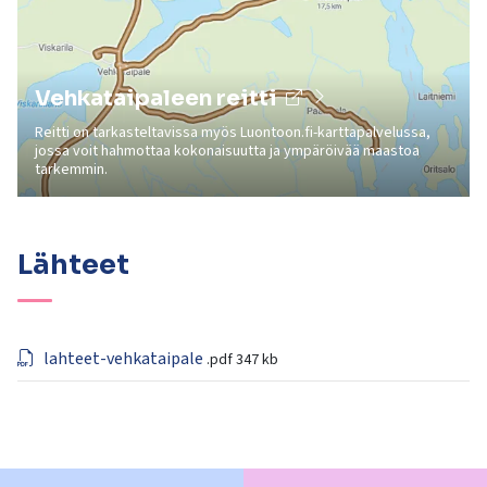
Vehkataipaleen reitti
Reitti on tarkasteltavissa myös Luontoon.fi-karttapalvelussa,
jossa voit hahmottaa kokonaisuutta ja ympäröivää maastoa
tarkemmin.
Lähteet
lahteet-vehkataipale
.pdf
347 kb