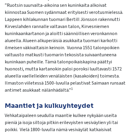
”Ruotsin suurvalta-aikoina sen kuninkaita alkoivat
kiinnostaa Suomen sydänmaat erityisesti verotusmielessä.
Lappeen kihlakunnan tuomari Bertill Jönsson rakennutti
Kirveslahden rannalle valtavan talon, Kirvesniemen
kuninkaankartanon ja aloitti säännöllisen veronkannon
alueella. Alueen alkuperäisiä asukkaita tuomari karkotti
ilmeisen väkivaltaisin keinoin. Vuonna 1551 talonpoikien
valtuusto matkusti tuomarin tekosista suivaantuneena
kuninkaan puheille. Tämä talonpoikaiskapina päättyi
huonosti, mutta kartanokin paloi poroksi luultavasti 1572
alueella vaellelleiden venäläisten (kasakoiden) toimesta.
Ilmaston viiletessä 1500-luvulla pelastivat Saimaan runsaat
1
antimet asukkaat nälänhädältä.”
Maantiet ja kulkuyhteydet
Vehkataipaleen seudulla maantie kulkee nykyään useita
pieniä ja isoja siltoja pitkin erilevyisten vesiväylien yli tai
poikki. Vielä 1800-luvulla nämä vesiväylät katkaisivat