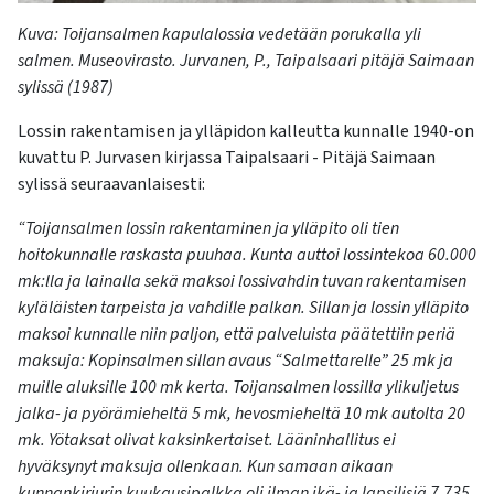
K
uva
:
Toijansalmen
kapulaloss
ia
vedetään porukalla yli
salmen.
Museovirasto.
Jurvanen, P., Taipalsaari pitäjä Saimaan
sylissä (1987)
Lossin rakentamisen ja ylläpidon kalleutta kunnalle 1940-on
kuvattu P. Jurvasen kirjassa Taipalsaari - Pitäjä Saimaan
sylissä seuraavanlaisesti:
“Toijansalmen lossin rakentaminen ja ylläpito oli tien
hoitokunnalle raskasta puuhaa. Kunta auttoi lossintekoa 60.000
mk:lla ja lainalla sekä maksoi lossivahdin tuvan rakentamisen
kyläläisten tarpeista ja vahdille palkan. Sillan ja lossin ylläpito
maksoi kunnalle niin paljon, että palveluista päätettiin periä
maksuja: Kopinsalmen sillan avaus “Salmettarelle” 25 mk ja
muille aluksille 100 mk kerta. Toijansalmen lossilla ylikuljetus
jalka- ja pyörämieheltä 5 mk, hevosmieheltä 10 mk autolta 20
mk. Yötaksat olivat kaksinkertaiset. Lääninhallitus ei
hyväksynyt maksuja ollenkaan. Kun samaan aikaan
kunnankirjurin kuukausipalkka oli ilman ikä- ja lapsilisiä 7.735