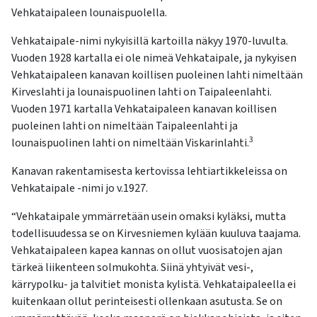
Vehkataipaleen lounaispuolella.
Vehkataipale-nimi nykyisillä kartoilla näkyy 1970-luvulta.
Vuoden 1928 kartalla ei ole nimeä Vehkataipale, ja nykyisen
Vehkataipaleen kanavan koillisen puoleinen lahti nimeltään
Kirveslahti ja lounaispuolinen lahti on Taipaleenlahti.
Vuoden 1971 kartalla Vehkataipaleen kanavan koillisen
puoleinen lahti on nimeltään Taipaleenlahti ja
3
lounaispuolinen lahti on nimeltään Viskarinlahti.
Kanavan rakentamisesta kertovissa lehtiartikkeleissa on
Vehkataipale -nimi jo v.1927.
“Vehkataipale ymmärretään usein omaksi kyläksi, mutta
todellisuudessa se on Kirvesniemen kylään kuuluva taajama.
Vehkataipaleen kapea kannas on ollut vuosisatojen ajan
tärkeä liikenteen solmukohta. Siinä yhtyivät vesi-,
kärrypolku- ja talvitiet monista kylistä. Vehkataipaleella ei
kuitenkaan ollut perinteisesti ollenkaan asutusta. Se on