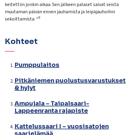
keitettiin jonkin aikaa. Sen jälkeen palaset saivat seistä
muutaman päivän ennen jauhamista ja leipäjauhoihin
9
sekoittamista. “
Kohteet
Pumppulaitos
Pitkäniemen puolustusvarustukset
& hylyt
Ampujala – Taipalsaari-
Lappeenranta rajapiste
Kattelussaari I – vuosisatojen
saarielämää