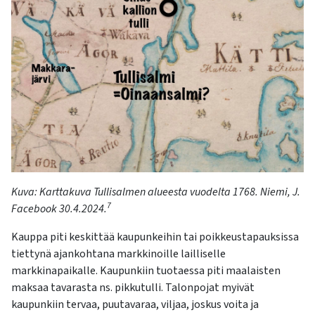
K
uva
: Karttakuva Tullisalmen alueesta vuodelta 1768.
Niemi, J.
7
Facebook 30.4.2024.
Kauppa piti keskittää kaupunkeihin tai poikkeustapauksissa
tiettynä ajankohtana markkinoille lailliselle
markkinapaikalle. Kaupunkiin tuotaessa piti maalaisten
maksaa tavarasta ns. pikkutulli. Talonpojat myivät
kaupunkiin tervaa, puutavaraa, viljaa, joskus voita ja