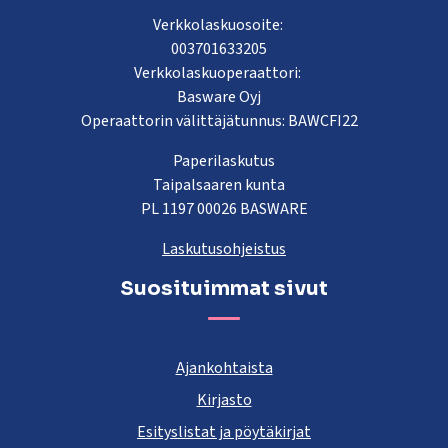
Verkkolaskuosoite:
003701633205
Verkkolaskuoperaattori:
Basware Oyj
Operaattorin välittäjätunnus: BAWCFI22
Paperilaskutus
Taipalsaaren kunta
PL 1197 00026 BASWARE
Laskutusohjeistus
Suosituimmat sivut
Ajankohtaista
Kirjasto
Esityslistat ja pöytäkirjat