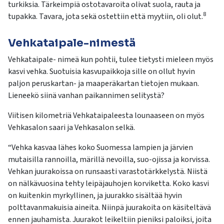
turkiksia. Tärkeimpiä ostotavaroita olivat suola, rauta ja
8
tupakka. Tavara, jota sekä ostettiin että myytiin, oli olut.
Vehkataipale-nimestä
Vehkataipale- nimeä kun pohtii, tulee tietysti mieleen myös
kasvi vehka. Suotuisia kasvupaikkoja sille on ollut hyvin
paljon peruskartan- ja maaperäkartan tietojen mukaan.
Lieneekö siinä vanhan paikannimen selitystä?
Viitisen kilometriä Vehkataipaleesta lounaaseen on myös
Vehkasalon saari ja Vehkasalon selkä.
“Vehka kasvaa lähes koko Suomessa lampien ja järvien
mutaisilla rannoilla, märillä nevoilla, suo-ojissa ja korvissa.
Vehkan juurakoissa on runsaasti varastotärkkelystä. Niistä
on nälkävuosina tehty leipäjauhojen korviketta. Koko kasvi
on kuitenkin myrkyllinen, ja juurakko sisältää hyvin
polttavanmakuisia aineita. Niinpä juurakoita on käsiteltävä
ennen jauhamista. Juurakot leikeltiin pieniksi paloiksi, joita