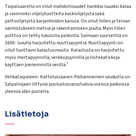
Taipalsaarella on ollut mahdollisuudet hankkia ruuaksi kalaa
ja ravinnoksi viljelytuotteita kaskiviljelystä sekä
peltoviljelystä karjanhoidon kanssa. On ollut hiilen ja tervan
valmistukseen metsiä ja rakentamiseen puuta. Myös tiilen
polttoa on tehty lukuisilla paikoilla. Saimaan suurselillä on
1600- luvulla harjoitettu nuottapyyntiä. Nuottapyynti on
ollut tuottavin kalastusmuoto. Kalastusta on harjoitettu
myös mertapyynnillä, verkkopyynnillä ja liistekatiskoja
7
käyttäen pienemmillä vesillä.
Vehkataipaleen- Kattelussaaren-Päihänniemen seuduilla on
Salpalinjaan liittyviä puolustusvarustuksia useissa paikoissa
yleensä idän puolella.
Lisätietoja