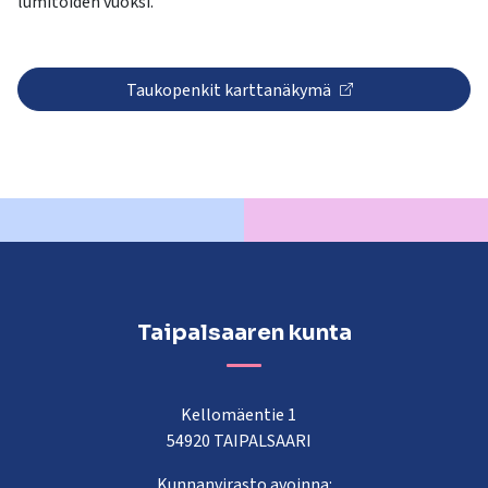
lumitöiden vuoksi.
Taukopenkit karttanäkymä
Taipalsaaren kunta
Kellomäentie 1
54920 TAIPALSAARI
Kunnanvirasto avoinna: