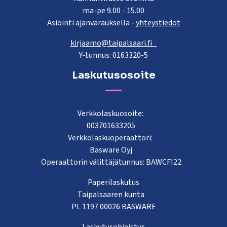
ma-pe 9.00 - 15.00
Asiointi ajanvarauksella -
yhteystiedot
kirjaamo@taipalsaari.fi
Y-tunnus: 0163320-5
Laskutusosoite
Verkkolaskuosoite:
003701633205
Verkkolaskuoperaattori:
Basware Oyj
Operaattorin välittäjätunnus: BAWCFI22
Paperilaskutus
Taipalsaaren kunta
PL 1197 00026 BASWARE
Laskutusohjeistus