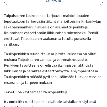
Valikko
kosketus-
ja
pyyhkäisyliikkeitä.
Taipalsaaren taukopenkit tarjoavat mahdollisuuden
lepotaukoon tai kevyisiin liikuntaharjoitteisiin. Kirkonkylän
sekä Saimaanharjun alueille on asennettu penkkejä
ikäihmisten esteettömän liikkumisen tukemiseksi. Penkit
erottuvat Taipalsaaren vaakunasta tutulla punaisella
värillään.
Taukopenkkien suunnittelussa ja toteutuksessa on ollut
mukana Taipalsaaren vanhus- ja vammaisneuvosto.
Penkkien tavoitteena on edistää ikäihmisten aktiivista
liikkumista ja parantaa esteettömyyttä lähiympäristössä.
Taukopenkkien määrää pyritään lisäämään tulevina vuosina
resurssien ja tarpeen mukaan.
Tervetuloa käyttämään taukopenkkejä.
Huomioithan
, että penkit eivät ole talviaikaan käytössä