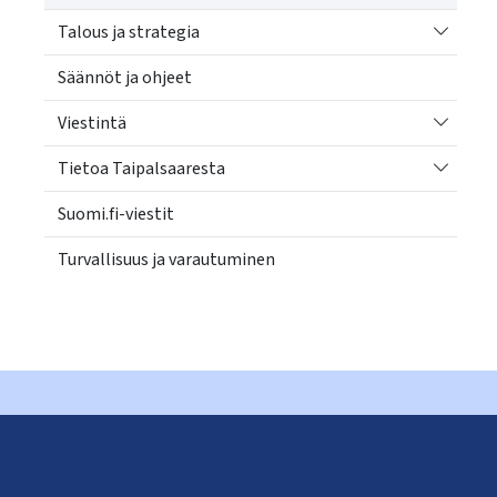
Vaihda a
Talous ja strategia
Säännöt ja ohjeet
Vaihda a
Viestintä
Vaihda a
Tietoa Taipalsaaresta
Suomi.fi-viestit
Turvallisuus ja varautuminen