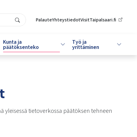
Palaute
Yhteystiedot
VisitTaipalsaari.fi
Search
Kunta ja
Työ ja
da alasvetovalikkoa
Vaihda alasvetovalikkoa
Vaihda al
päätöksenteko
yrittäminen
t
nä yleisessä tietoverkossa päätöksen tehneen