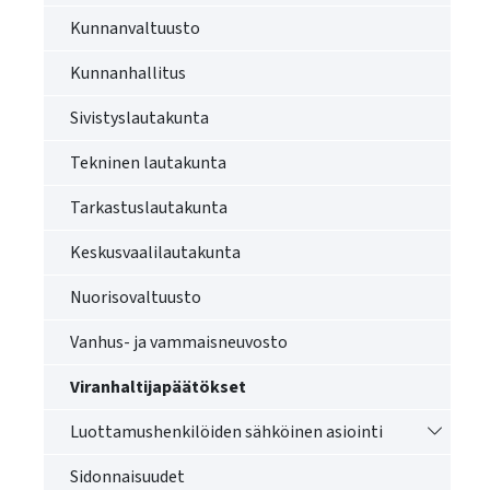
käyttää
Kunnanvaltuusto
kosketus-
ja
Kunnanhallitus
pyyhkäisyliikkeitä.
Sivistyslautakunta
Tekninen lautakunta
Tarkastuslautakunta
Keskusvaalilautakunta
Nuorisovaltuusto
Vanhus- ja vammaisneuvosto
Viranhaltijapäätökset
Vaihda a
Luottamushenkilöiden sähköinen asiointi
Sidonnaisuudet