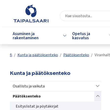
Siirry pääsisältöön
Siirry päävalikkoon
Valitse
käytettävissä
Asuminen ja
Opetus ja
Vaihda alasvetovalikkoa
oleva
rakentaminen
kasvatus
tulos
ylös-
ja
fi
Kunta ja päätöksenteko
Päätöksenteko
Viranhal
alasnuolilla.
Siirry
valittuun
Kunta ja päätöksenteko
hakutulokseen
painamalla
Vaihda a
Osallistu ja vaikuta
enteriä.
Kosketuslaitteiden
Vaihda a
Päätöksenteko
käyttäjät
Esityslistat ja pöytäkirjat
voivat