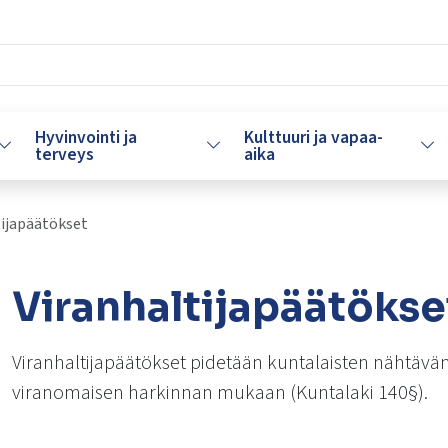
Hyvinvointi ja
Kulttuuri ja vapaa-
Vaihda alasvetovalikkoa
Vaihda alasvetovalikkoa
Vaih
terveys
aika
tijapäätökset
Viranhaltijapäätökse
lasvetovalikkoa
Viranhaltijapäätökset pidetään kuntalaisten nähtävä
viranomaisen harkinnan mukaan (Kuntalaki 140§).
lasvetovalikkoa