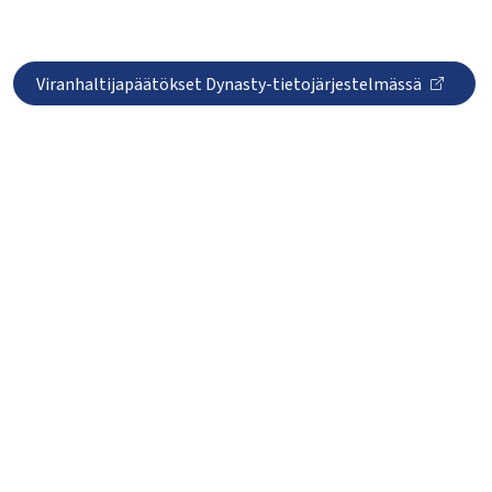
Viranhaltijapäätökset Dynasty-tietojärjestelmässä
lasvetovalikkoa