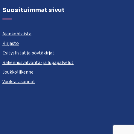
Suosituimmat sivut
Ajankohtaista
Kirjasto
Esityslistat ja pöytäkirjat
Rakennusvalvonta- ja lupapalvelut
Joukkoliikenne
Vuokra-asunnot