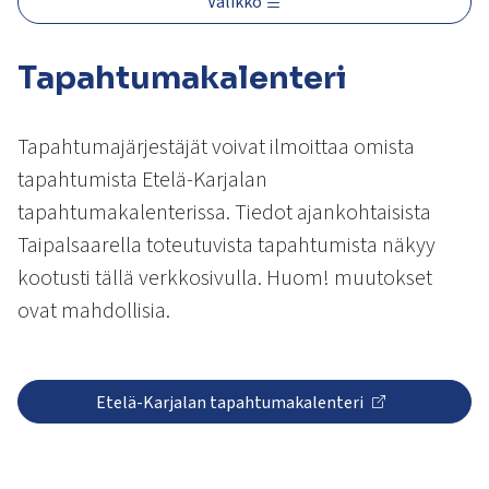
Valikko
kosketus-
ja
pyyhkäisyliikkeitä.
Tapahtumakalenteri
Tapahtumajärjestäjät voivat ilmoittaa omista
tapahtumista Etelä-Karjalan
tapahtumakalenterissa. Tiedot ajankohtaisista
Taipalsaarella toteutuvista tapahtumista näkyy
kootusti tällä verkkosivulla. Huom! muutokset
ovat mahdollisia.
Etelä-Karjalan tapahtumakalenteri