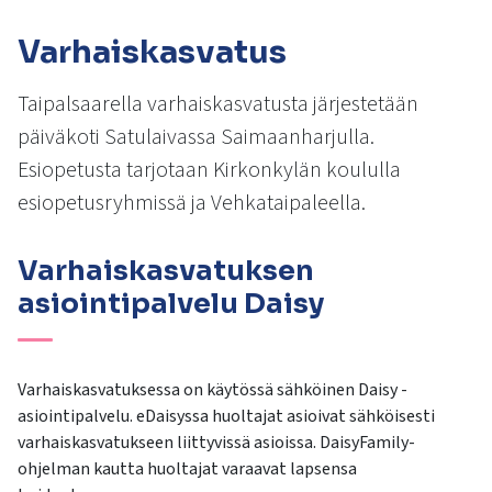
kosketus-
ja
Varhaiskasvatus
pyyhkäisyliikkeitä.
Taipalsaarella varhaiskasvatusta järjestetään
päiväkoti Satulaivassa Saimaanharjulla.
Esiopetusta tarjotaan Kirkonkylän koululla
esiopetusryhmissä ja Vehkataipaleella.
Varhaiskasvatuksen
asiointipalvelu Daisy
Varhaiskasvatuksessa on käytössä sähköinen Daisy -
asiointipalvelu. eDaisyssa huoltajat asioivat sähköisesti
varhaiskasvatukseen liittyvissä asioissa. DaisyFamily-
ohjelman kautta huoltajat varaavat lapsensa