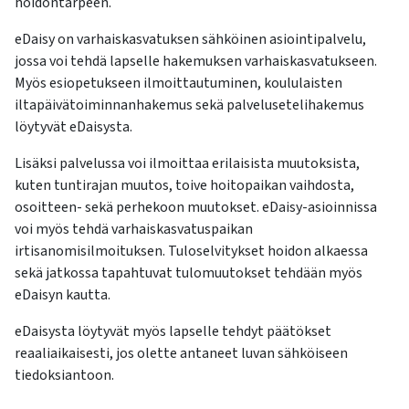
hoidontarpeen.
eDaisy on varhaiskasvatuksen sähköinen asiointipalvelu,
jossa voi tehdä lapselle hakemuksen varhaiskasvatukseen.
Myös esiopetukseen ilmoittautuminen, koululaisten
iltapäivätoiminnanhakemus sekä palvelusetelihakemus
löytyvät eDaisysta.
Lisäksi palvelussa voi ilmoittaa erilaisista muutoksista,
kuten tuntirajan muutos, toive hoitopaikan vaihdosta,
osoitteen- sekä perhekoon muutokset. eDaisy-asioinnissa
voi myös tehdä varhaiskasvatuspaikan
irtisanomisilmoituksen. Tuloselvitykset hoidon alkaessa
sekä jatkossa tapahtuvat tulomuutokset tehdään myös
eDaisyn kautta.
eDaisysta löytyvät myös lapselle tehdyt päätökset
reaaliaikaisesti, jos olette antaneet luvan sähköiseen
tiedoksiantoon.