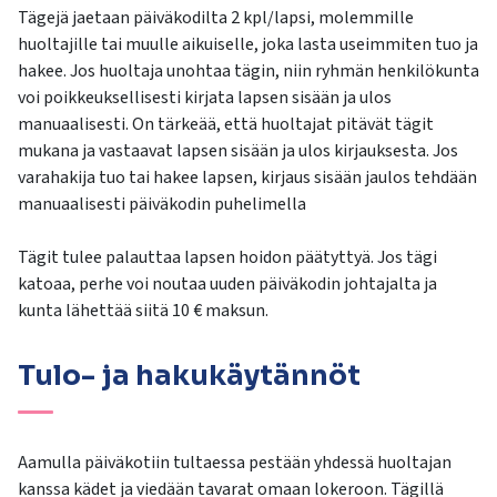
Tägejä jaetaan päiväkodilta 2 kpl/lapsi, molemmille
huoltajille tai muulle aikuiselle, joka lasta useimmiten tuo ja
hakee. Jos huoltaja unohtaa tägin, niin ryhmän henkilökunta
voi poikkeuksellisesti kirjata lapsen sisään ja ulos
manuaalisesti. On tärkeää, että huoltajat pitävät tägit
mukana ja vastaavat lapsen sisään ja ulos kirjauksesta. Jos
varahakija tuo tai hakee lapsen, kirjaus sisään jaulos tehdään
manuaalisesti päiväkodin puhelimella
Tägit tulee palauttaa lapsen hoidon päätyttyä. Jos tägi
katoaa, perhe voi noutaa uuden päiväkodin johtajalta ja
kunta lähettää siitä 10 € maksun.
Tulo- ja hakukäytännöt
Aamulla päiväkotiin tultaessa pestään yhdessä huoltajan
kanssa kädet ja viedään tavarat omaan lokeroon. Tägillä