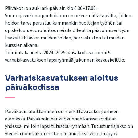
kosketus-
Päiväkoti on auki arkipäivisin klo 6.30–17.00.
ja
Vuoro- ja viikonloppuhoitoon on oikeus niillä lapsilla, joiden
pyyhkäisyliikkeitä.
hoidon tarve perustuu kummankin huoltajan työhön tai
opiskeluun. Vuorohoitoon ei ole oikeutta päätoimisen työn
lisäksi tehtävien muiden töiden, harrastusten tai muiden
kurssien aikana.
Toimintakaudella 2024–2025 päiväkodissa toimii 9
varhaiskasvatuksen lapsiryhmää ja kunnan keskuskeittiö.
Varhaiskasvatuksen aloitus
päiväkodissa
Päiväkodin aloittaminen on merkittävä askel perheen
elämässä. Päiväkodin henkilökunnan kanssa sovitaan
yhdessä, milloin lapsi tutustuu ryhmään. Tutustumisjakso on
yleensä noin viikon mittainen, mutta se voi olla myös