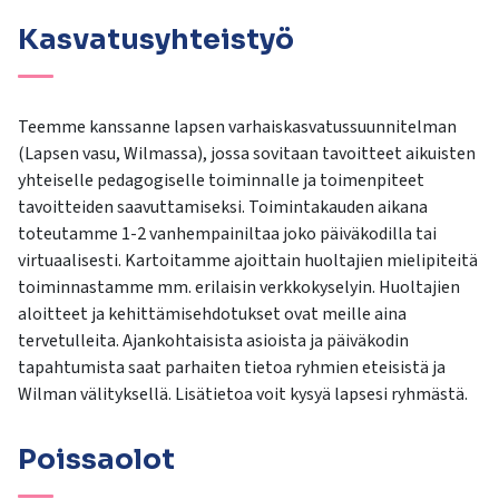
Kasvatusyhteistyö
Teemme kanssanne lapsen varhaiskasvatussuunnitelman
(Lapsen vasu, Wilmassa), jossa sovitaan tavoitteet aikuisten
yhteiselle pedagogiselle toiminnalle ja toimenpiteet
tavoitteiden saavuttamiseksi. Toimintakauden aikana
toteutamme 1-2 vanhempainiltaa joko päiväkodilla tai
virtuaalisesti. Kartoitamme ajoittain huoltajien mielipiteitä
toiminnastamme mm. erilaisin verkkokyselyin. Huoltajien
aloitteet ja kehittämisehdotukset ovat meille aina
tervetulleita. Ajankohtaisista asioista ja päiväkodin
tapahtumista saat parhaiten tietoa ryhmien eteisistä ja
Wilman välityksellä. Lisätietoa voit kysyä lapsesi ryhmästä.
Poissaolot