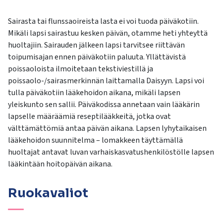
Sairasta tai flunssaoireista lasta ei voi tuoda päiväkotiin.
Mikäli lapsi sairastuu kesken päivän, otamme heti yhteyttä
huoltajiin. Sairauden jälkeen lapsi tarvitsee riittävän
toipumisajan ennen päiväkotiin paluuta. Yllättävistä
poissaoloista ilmoitetaan tekstiviestillä ja
poissaolo-/sairasmerkinnän laittamalla Daisyyn. Lapsi voi
tulla päiväkotiin lääkehoidon aikana, mikäli lapsen
yleiskunto sen sallii. Päiväkodissa annetaan vain lääkärin
lapselle määräämiä reseptilääkkeitä, jotka ovat
välttämättömiä antaa päivän aikana. Lapsen lyhytaikaisen
lääkehoidon suunnitelma – lomakkeen täyttämällä
huoltajat antavat luvan varhaiskasvatushenkilöstölle lapsen
lääkintään hoitopäivän aikana.
Ruokavaliot