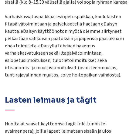
sisällä (klo 8–15.30 välisellä ajalla) voi sopia ryhmän kanssa.
Varhaiskasvatuspaikkaa, esiopetuspaikkaa, koululaisten
iltapäivätoimintaan ja palveluseteliä haetaan eDaisyn
kautta. eDaisyn käyttöönoton myötä olemme siirtyneet
pelkästään sähköisiin päätöksiin ja paperisia päätöksiä ei
enää toimiteta. eDaisyllä tehdään hakemus
varhaiskasvatukseen sekä iltapäivätoimintaan,
esiopetusilmoituksen, tulotietoilmoitukset sekä
irtisanomis- ja muutosilmoitukset (osoitteenmuutos,
tuntirajavalinnan muutos, toive hoitopaikan vaihdosta).
Lasten leimaus ja tägit
Huoltajat saavat käyttöönsä tägit (nfc-tunniste
avaimenperä), joilla lapset leimataan sisään ja ulos