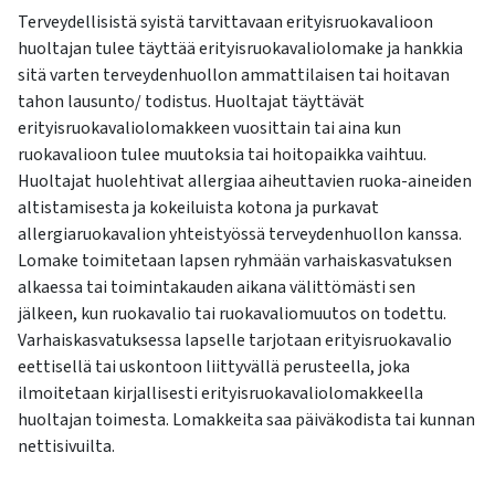
Terveydellisistä syistä tarvittavaan erityisruokavalioon
huoltajan tulee täyttää erityisruokavaliolomake ja hankkia
sitä varten terveydenhuollon ammattilaisen tai hoitavan
tahon lausunto/ todistus. Huoltajat täyttävät
erityisruokavaliolomakkeen vuosittain tai aina kun
ruokavalioon tulee muutoksia tai hoitopaikka vaihtuu.
Huoltajat huolehtivat allergiaa aiheuttavien ruoka-aineiden
altistamisesta ja kokeiluista kotona ja purkavat
allergiaruokavalion yhteistyössä terveydenhuollon kanssa.
Lomake toimitetaan lapsen ryhmään varhaiskasvatuksen
alkaessa tai toimintakauden aikana välittömästi sen
jälkeen, kun ruokavalio tai ruokavaliomuutos on todettu.
Varhaiskasvatuksessa lapselle tarjotaan erityisruokavalio
eettisellä tai uskontoon liittyvällä perusteella, joka
ilmoitetaan kirjallisesti erityisruokavaliolomakkeella
huoltajan toimesta. Lomakkeita saa päiväkodista tai kunnan
nettisivuilta.