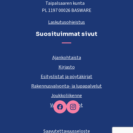
Taipalsaaren kunta
PL 1197 00026 BASWARE
Laskutusohjeistus
Suosituimmat sivut
Ajankohtaista
Kirjasto
Esityslistat ja pöytäkirjat
Rakennusvalvonta- ja lupapalvelut
Joukkoliikenne
Vuokra-asunnot
Facebook
Saavutettavuusseloste