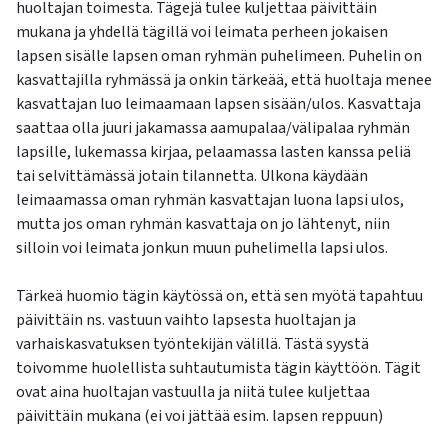
huoltajan toimesta. Tägejä tulee kuljettaa päivittäin
mukana ja yhdellä tägillä voi leimata perheen jokaisen
lapsen sisälle lapsen oman ryhmän puhelimeen. Puhelin on
kasvattajilla ryhmässä ja onkin tärkeää, että huoltaja menee
kasvattajan luo leimaamaan lapsen sisään/ulos. Kasvattaja
saattaa olla juuri jakamassa aamupalaa/välipalaa ryhmän
lapsille, lukemassa kirjaa, pelaamassa lasten kanssa peliä
tai selvittämässä jotain tilannetta. Ulkona käydään
leimaamassa oman ryhmän kasvattajan luona lapsi ulos,
mutta jos oman ryhmän kasvattaja on jo lähtenyt, niin
silloin voi leimata jonkun muun puhelimella lapsi ulos.
Tärkeä huomio tägin käytössä on, että sen myötä tapahtuu
päivittäin ns. vastuun vaihto lapsesta huoltajan ja
varhaiskasvatuksen työntekijän välillä. Tästä syystä
toivomme huolellista suhtautumista tägin käyttöön. Tägit
ovat aina huoltajan vastuulla ja niitä tulee kuljettaa
päivittäin mukana (ei voi jättää esim. lapsen reppuun)