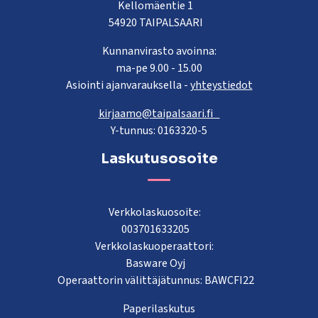
Kellomäentie 1
54920 TAIPALSAARI
Kunnanvirasto avoinna:
ma-pe 9.00 - 15.00
Asiointi ajanvarauksella -
yhteystiedot
kirjaamo@taipalsaari.fi
Y-tunnus: 0163320-5
Laskutusosoite
Verkkolaskuosoite:
003701633205
Verkkolaskuoperaattori:
Basware Oyj
Operaattorin välittäjätunnus: BAWCFI22
Paperilaskutus