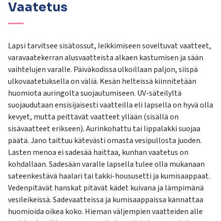
Vaatetus
Lapsi tarvitsee sisätossut, leikkimiseen soveltuvat vaatteet,
varavaatekerran alusvaatteista alkaen kastumisen ja sään
vaihtelujen varalle. Päiväkodissa ulkoillaan paljon, siispä
ulkovaatetuksella on väliä. Kesän helteissä kiinnitetään
huomiota auringolta suojautumiseen. UV-säteilyltä
suojaudutaan ensisijaisesti vaatteilla eli lapsella on hyvä olla
kevyet, mutta peittävät vaatteet yllään (sisällä on
sisävaatteet erikseen). Aurinkohattu tai lippalakki suojaa
päätä. Jano taittuu kätevästi omasta vesipullosta juoden.
Lasten menoa ei sadesää haittaa, kunhan vaatetus on
kohdallaan. Sadesään varalle lapsella tulee olla mukanaan
sateenkestävä haalari tai takki-housusetti ja kumisaappaat.
Vedenpitävät hanskat pitävät kädet kuivana ja lämpimänä
vesileikeissä. Sadevaatteissa ja kumisaappaissa kannattaa
huomioida oikea koko. Hieman väljempien vaatteiden alle