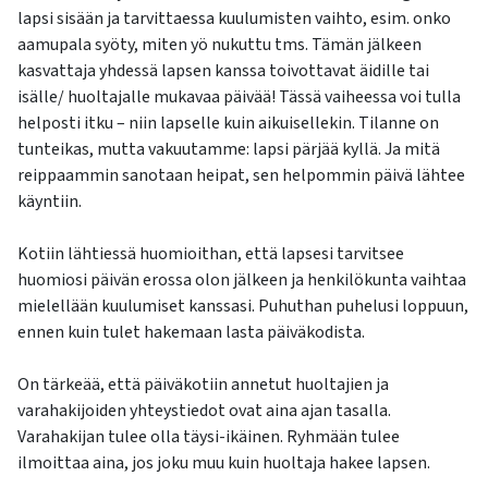
lapsi sisään ja tarvittaessa kuulumisten vaihto, esim. onko
aamupala syöty, miten yö nukuttu tms. Tämän jälkeen
kasvattaja yhdessä lapsen kanssa toivottavat äidille tai
isälle/ huoltajalle mukavaa päivää! Tässä vaiheessa voi tulla
helposti itku – niin lapselle kuin aikuisellekin. Tilanne on
tunteikas, mutta vakuutamme: lapsi pärjää kyllä. Ja mitä
reippaammin sanotaan heipat, sen helpommin päivä lähtee
käyntiin.
Kotiin lähtiessä huomioithan, että lapsesi tarvitsee
huomiosi päivän erossa olon jälkeen ja henkilökunta vaihtaa
mielellään kuulumiset kanssasi. Puhuthan puhelusi loppuun,
ennen kuin tulet hakemaan lasta päiväkodista.
On tärkeää, että päiväkotiin annetut huoltajien ja
varahakijoiden yhteystiedot ovat aina ajan tasalla.
Varahakijan tulee olla täysi-ikäinen. Ryhmään tulee
ilmoittaa aina, jos joku muu kuin huoltaja hakee lapsen.