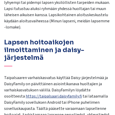
lyhyempi tai pidempi lapsen yksilöllisten tarpeiden mukaan.
Lapsi tutustuu aluksi ryhmään yhdessä huoltajan tai muun
läheisen aikuisen kanssa. Lapsikohtainen aloituskeskustelu
käydään aloitusvaiheessa (Minun lapseni, meidän lapsemme
-lomake).
Lapsen hoitoaikojen
ilmoittaminen ja daisy-
järjestelmä
Taipalsaaren varhaiskasvatus käyttää Daisy-järjestelmää ja
DaisyFamily on päivittäinen asiointikanava huoltajien ja
varhaiskasvatuksen välillä. DaisyFamilyn löydätte
osoitteesta
https://taipalsaari.daisyfamily.fi
tai lataamalla
DaisyFamily sovelluksen Android tai iPhone puhelimen
sovelluskaupasta. Täältä pääsette varaamaan lapsellenne
hoitoajat, tarkistamaan lapsenne perustiedot, yhteystiedot,