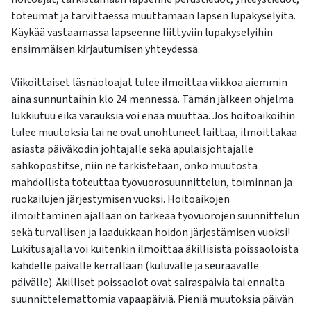
toteumat ja tarvittaessa muuttamaan lapsen lupakyselyitä.
Käykää vastaamassa lapseenne liittyviin lupakyselyihin
ensimmäisen kirjautumisen yhteydessä.
Viikoittaiset läsnäoloajat tulee ilmoittaa viikkoa aiemmin
aina sunnuntaihin klo 24 mennessä. Tämän jälkeen ohjelma
lukkiutuu eikä varauksia voi enää muuttaa. Jos hoitoaikoihin
tulee muutoksia tai ne ovat unohtuneet laittaa, ilmoittakaa
asiasta päiväkodin johtajalle sekä apulaisjohtajalle
sähköpostitse, niin ne tarkistetaan, onko muutosta
mahdollista toteuttaa työvuorosuunnittelun, toiminnan ja
ruokailujen järjestymisen vuoksi. Hoitoaikojen
ilmoittaminen ajallaan on tärkeää työvuorojen suunnittelun
sekä turvallisen ja laadukkaan hoidon järjestämisen vuoksi!
Lukitusajalla voi kuitenkin ilmoittaa äkillisistä poissaoloista
kahdelle päivälle kerrallaan (kuluvalle ja seuraavalle
päivälle). Äkilliset poissaolot ovat sairaspäiviä tai ennalta
suunnittelemattomia vapaapäiviä. Pieniä muutoksia päivän