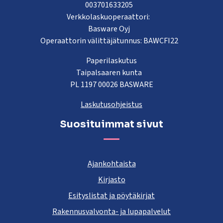
003701633205
Verkkolaskuoperaattori:
Basware Oyj
Operaattorin välittäjätunnus: BAWCFI22
Paperilaskutus
Taipalsaaren kunta
PL 1197 00026 BASWARE
Laskutusohjeistus
Suosituimmat sivut
Ajankohtaista
Kirjasto
Esityslistat ja pöytäkirjat
Rakennusvalvonta- ja lupapalvelut