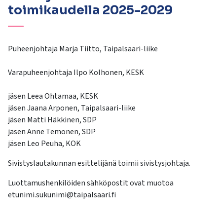
kosketus-
toimikaudella 2025-2029
ja
pyyhkäisyliikkeitä.
Puheenjohtaja Marja Tiitto, Taipalsaari-liike
Varapuheenjohtaja Ilpo Kolhonen, KESK
jäsen Leea Ohtamaa, KESK
jäsen Jaana Arponen, Taipalsaari-liike
jäsen Matti Häkkinen, SDP
jäsen Anne Temonen, SDP
jäsen Leo Peuha, KOK
Sivistyslautakunnan esittelijänä toimii sivistysjohtaja.
Luottamushenkilöiden sähköpostit ovat muotoa
etunimi.sukunimi@taipalsaari.fi