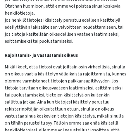
Otathan huomioon, että emme voi poistaa sinua koskevia
henkilötietoja,
jos henkilötietojesi käsittely perustuu edelleen käsittelyä
edellyttävän lakisääteisen velvoitteen noudattamiseen, tai
jos tietoja käsitellään oikeudellisen vaateen laatimiseksi,
esittämiseksi tai puolustamiseksi.
Rajoittamis- ja vastustamisoikeus
Mikäli koet, että tietosi ovat joiltain osin virheellisiä, sinulla
on oikeus vaatia käsittelyn väliaikaista rajoittamista, kunnes
olemme varmistaneet tietojen paikkansapitävyyden. Jos
tietoja tarvitaan oikeusvaateen laatimiseksi, esittämiseksi
tai puolustamiseksi, tietojen käsittelyä on kuitenkin
sallittua jatkaa. Aina kun tietojesi käsittely perustuu
rekisterinpitäjän oikeutettuun etuun, sinulla on oikeus
vastustaa sinua koskevien tietojen käsittelyä, mikäli sinulla
on tähän perusteltu syy. Tällöin emme saa enää käsitellä
henkilötietojasi, ellemme voi perustellusti osoittaa, että