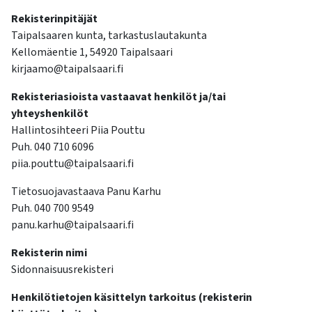
kosketus-
Rekisterinpitäjät
ja
Taipalsaaren kunta, tarkastuslautakunta
pyyhkäisyliikkeitä.
Kellomäentie 1, 54920 Taipalsaari
kirjaamo@taipalsaari.fi
Rekisteriasioista vastaavat henkilöt ja/tai
yhteyshenkilöt
Hallintosihteeri Piia Pouttu
Puh. 040 710 6096
piia.pouttu@taipalsaari.fi
Tietosuojavastaava Panu Karhu
Puh. 040 700 9549
panu.karhu@taipalsaari.fi
Rekisterin nimi
Sidonnaisuusrekisteri
Henkilötietojen käsittelyn tarkoitus (rekisterin