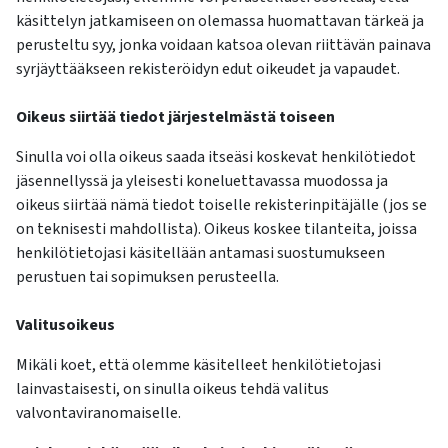
käsittelyn jatkamiseen on olemassa huomattavan tärkeä ja
perusteltu syy, jonka voidaan katsoa olevan riittävän painava
syrjäyttääkseen rekisteröidyn edut oikeudet ja vapaudet.
Oikeus siirtää tiedot järjestelmästä toiseen
Sinulla voi olla oikeus saada itseäsi koskevat henkilötiedot
jäsennellyssä ja yleisesti koneluettavassa muodossa ja
oikeus siirtää nämä tiedot toiselle rekisterinpitäjälle (jos se
on teknisesti mahdollista). Oikeus koskee tilanteita, joissa
henkilötietojasi käsitellään antamasi suostumukseen
perustuen tai sopimuksen perusteella.
Valitusoikeus
Mikäli koet, että olemme käsitelleet henkilötietojasi
lainvastaisesti, on sinulla oikeus tehdä valitus
valvontaviranomaiselle.