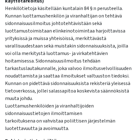
käyttötarkoitus)
Henkilötietoja käsitellään kuntalain 84 §:n perusteella.
Kunnan luottamushenkilön ja viranhaltijan on tehtävä
sidonnaisuusilmoitus johtotehtävistään sekä
luottamustoimistaan elinkeinotoimintaa harjoittavissa
yrityksissä ja muissa yhteisöissä, merkittävästä
varallisuudestaan sekä muistakin sidonnaisuuksista, joilla
voi olla merkitystä luottamus- ja virkatehtävien
hoitamisessa. Sidonnaisuusilmoitus tehdään
tarkastuslautakunnalle, joka valvoo ilmoitusvelvollisuuden
noudattamista ja saattaa ilmoitukset valtuuston tiedoksi.
Kunnan on pidettävä sidonnaisuuksista rekisteriä yleisessä
tietoverkossa, jollei salassapitoa koskevista säännöksistä
muuta johdu.
Luottamushenkilöiden ja viranhaltijoiden
sidonnaisuustietojen ilmoittamisen
tarkoituksena on vahvistaa poliittisen järjestelmän
luotettavuutta ja avoimuutta.