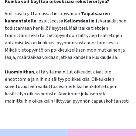
Kuinka voit käyttää oikeuksiasi rekisteröitynä?
Voit käydä jättämässä tietopyynnön
Taipalsaaren
kunnantalolla
, osoitteessa
Kellomäentie 1.
Varauduthan
todistamaan henkilöllisyytesi. Määräaika tietojen
toimittamiseksi tai tietopyyntöön liittyvien lisätietojen
antamiseksi on kuukausi pyynnön vastaanottamisesta.
Mikäli tietopyyntö on poikkeuksellisen monimutkainen ja
laaja, määräaikaa voidaan jatkaa kahdella kuukaudella.
Huomioithan
, että yllä mainitut oikeudet eivät ole
ehdottomia ja niihin sisältyy poikkeuksia. Oikeuksien
soveltuvuuteen vaikuttaa esimerkiksi henkilötietojen
käsittelyn oikeusperuste. Arvoimme jokaisen yllä
mainittuihin oikeuksiin liittyvän pyynnön tapauskohtaisesti.