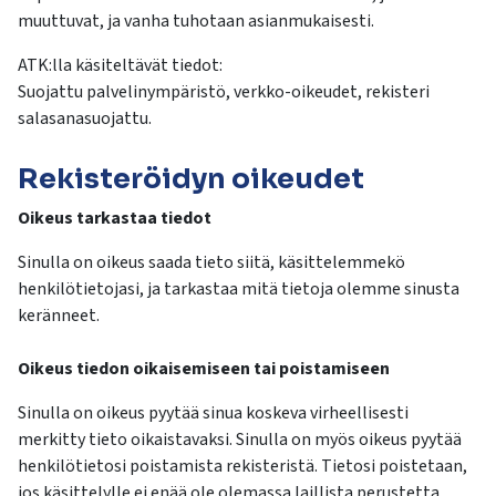
muuttuvat, ja vanha tuhotaan asianmukaisesti.
ATK:lla käsiteltävät tiedot:
Suojattu palvelinympäristö, verkko-oikeudet, rekisteri
salasanasuojattu.
Rekisteröidyn oikeudet
Oikeus tarkastaa tiedot
Sinulla on oikeus saada tieto siitä, käsittelemmekö
henkilötietojasi, ja tarkastaa mitä tietoja olemme sinusta
keränneet.
Oikeus tiedon oikaisemiseen tai poistamiseen
Sinulla on oikeus pyytää sinua koskeva virheellisesti
merkitty tieto oikaistavaksi. Sinulla on myös oikeus pyytää
henkilötietosi poistamista rekisteristä. Tietosi poistetaan,
jos käsittelylle ei enää ole olemassa laillista perustetta.