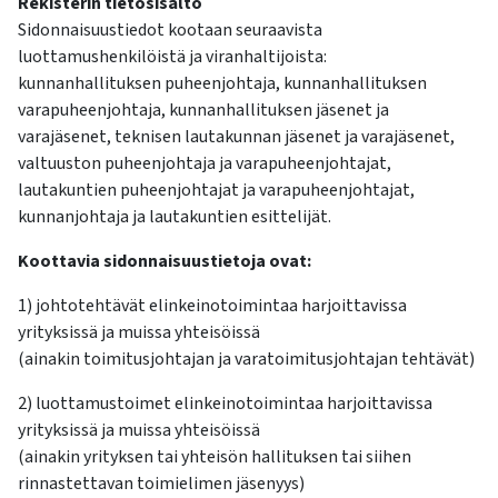
Rekisterin tietosisältö
Sidonnaisuustiedot kootaan seuraavista
luottamushenkilöistä ja viranhaltijoista:
kunnanhallituksen puheenjohtaja, kunnanhallituksen
varapuheenjohtaja, kunnanhallituksen jäsenet ja
varajäsenet, teknisen lautakunnan jäsenet ja varajäsenet,
valtuuston puheenjohtaja ja varapuheenjohtajat,
lautakuntien puheenjohtajat ja varapuheenjohtajat,
kunnanjohtaja ja lautakuntien esittelijät.
Koottavia sidonnaisuustietoja ovat:
1) johtotehtävät elinkeinotoimintaa harjoittavissa
yrityksissä ja muissa yhteisöissä
(ainakin toimitusjohtajan ja varatoimitusjohtajan tehtävät)
2) luottamustoimet elinkeinotoimintaa harjoittavissa
yrityksissä ja muissa yhteisöissä
(ainakin yrityksen tai yhteisön hallituksen tai siihen
rinnastettavan toimielimen jäsenyys)