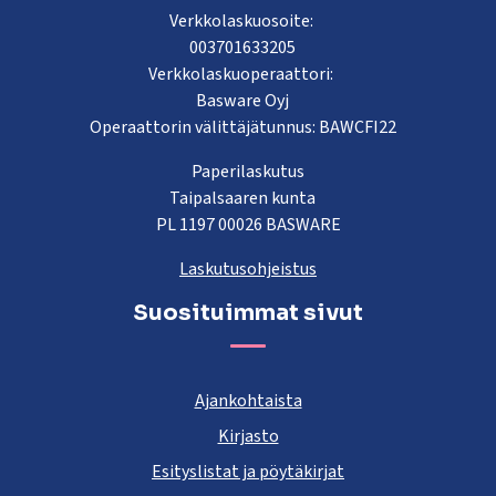
Verkkolaskuosoite:
003701633205
Verkkolaskuoperaattori:
Basware Oyj
Operaattorin välittäjätunnus: BAWCFI22
Paperilaskutus
Taipalsaaren kunta
PL 1197 00026 BASWARE
Laskutusohjeistus
Suosituimmat sivut
Ajankohtaista
Kirjasto
Esityslistat ja pöytäkirjat