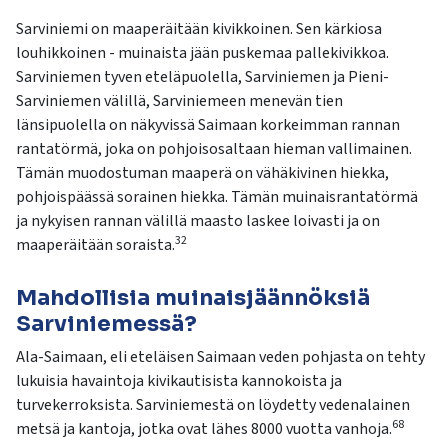
Sarviniemi on maaperäitään kivikkoinen. Sen kärkiosa
louhikkoinen - muinaista jään puskemaa pallekivikkoa.
Sarviniemen tyven eteläpuolella, Sarviniemen ja Pieni-
Sarviniemen välillä, Sarviniemeen menevän tien
länsipuolella on näkyvissä Saimaan korkeimman rannan
rantatörmä, joka on pohjoisosaltaan hieman vallimainen.
Tämän muodostuman maaperä on vähäkivinen hiekka,
pohjoispäässä sorainen hiekka. Tämän muinaisrantatörmä
ja nykyisen rannan välillä maasto laskee loivasti ja on
32
maaperäitään soraista.
Mahdollisia muinaisjäännöksiä
Sarviniemessä?
Ala-
Sa
imaan
, eli eteläisen
Saimaan veden
pohjasta on tehty
lukuisia havaintoja kivikautisista kannokoista ja
turvekerroksista. S
a
rviniemestä on
löydetty vedenalainen
68
metsä ja kantoja
, jotka ovat lähes 8000 vuotta vanhoja.