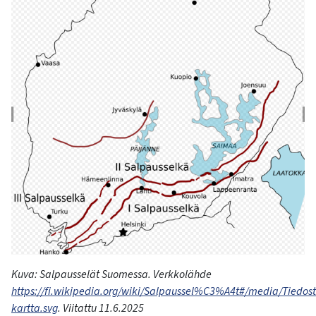
Kuva:
Salpausselät
Suomessa
.
Verkkolähde
https://fi.wikipedia.org/wiki/Salpaussel%C3%A4t#/media/Tiedost
kartta.svg
.
Viitattu
11.6.2025