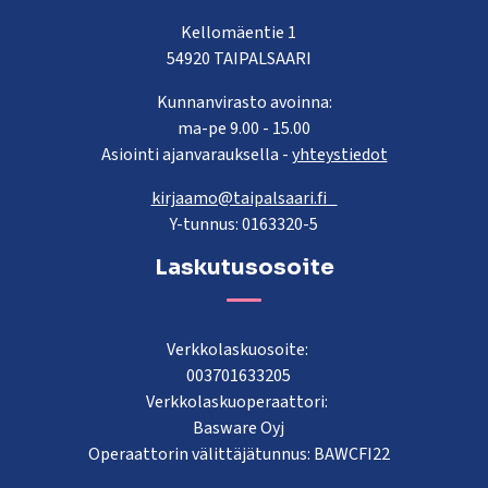
Kellomäentie 1
54920 TAIPALSAARI
Kunnanvirasto avoinna:
ma-pe 9.00 - 15.00
Asiointi ajanvarauksella -
yhteystiedot
kirjaamo@taipalsaari.fi
Y-tunnus: 0163320-5
Laskutusosoite
Verkkolaskuosoite:
003701633205
Verkkolaskuoperaattori:
Basware Oyj
Operaattorin välittäjätunnus: BAWCFI22