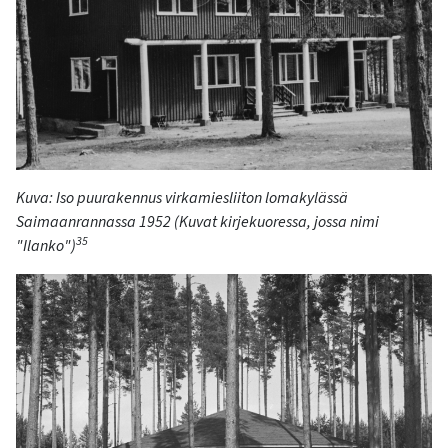
Kuva: Iso puurakennus virkamiesliiton lomakylässä
Saimaanrannassa
1952
(Kuvat
kirjekuoressa, jossa nimi
35
"Ilanko
")