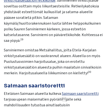
virkistysaluesäätiön retkikohde
. Sarviniemen virkistysalue
soveltuu osittain myös liikuntaesteisille. Retkeilykatoksia
yhdistävät esteettömät kulkusillat ja satama-alueelle
pääsee soratietä pitkin. Sataman
käymälä/huoltorakennuksen luota lähtee helppokulkuinen
polku Suuren Sarviniemen kärkeen, jossa esteetön
katselutasanne. Sarviniemi on päiväretkikohde. Kohteessa ei
29
saa yöpyä.
Sarviniemen omistaa Metsähallitus, jolta Etelä-Karjalan
virkistysaluesäätiö on vuokrannut alueen. Alueella on myös
Puolustusvoimien harjoitusalue, joka on erotettu
virkistysaluesäätiön alueesta puihin maalatuin sinivalkoisin
30
merkein. Harjoitusalueella liikkuminen on kielletty!
Saimaan saaristoreitti
Eteläisen Saimaan alueella kulkeva
Saimaan saaristoreitti
tarjoaa upean maisematien pyöräilijälle sekä
mahdollisuuden tutustua ainutlaatuisiin