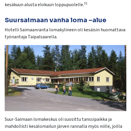
31
kesäkuun alusta elokuun loppupuolelle.
Suursaimaan vanha loma –alue
Hotelli Saimaanranta lomakylineen oli kesäisin huomattava
työnantaja Taipalsaarella.
Suur-Saimaan lomakeskus oli suosittu tanssipaikka ja
mahdollisti kesälomailun järven rannalla myös niille, joilla