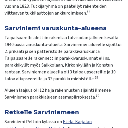
vuonna 1823. Tutkijaryhmä on päätellyt rakenteiden
34
viittaavan tukkilauttojen ankkuroimiseen.
Sarviniemi varuskunta-alueena
Taipalsaarelle alettiin rakentaa talvisodan jälkeen kesällä
1940 uusia varuskunta-alueita. Sarviniemen alueelle sijoittui
2. prikaati ja sen patteristolle parakkivaruskunta.
Taipalsaarelle rakennettiin parakkivaruskunnat eli ns.
parakkikylät myös Saikkolaan, Kirkonkylään ja Konstun
rantaan. Sarviniemen alueella oli 3 taloa upseereille ja 10
69
taloa aliupseereille ja 37 parakkia miehistölle.
Alueen laajuus oli 12 ha ja rakennusten sijainti ilmenee
70
Sarviniemen parakkialueen asemapiirroksesta.
Retkelle Sarviniemeen
Sarviniemi Peltoin kylässä on
Etelä-Karjalan