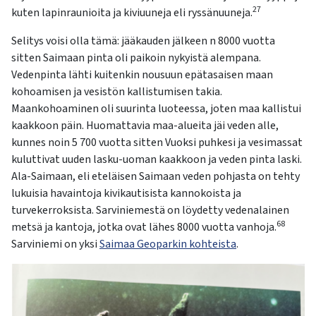
27
kuten lapinraunioita ja kiviuuneja eli ryssänuuneja.
Selitys voisi olla tämä: jääkauden jälkeen n 8000 vuotta
sitten Saimaan pinta oli paikoin nykyistä alempana.
Vedenpinta lähti kuitenkin nousuun epätasaisen maan
kohoamisen ja vesistön kallistumisen takia.
Maankohoaminen oli suurinta luoteessa, joten maa kallistui
kaakkoon päin. Huomattavia maa-alueita jäi veden alle,
kunnes noin 5 700 vuotta sitten Vuoksi puhkesi ja vesimassat
kuluttivat uuden lasku-uoman kaakkoon ja veden pinta laski.
Ala-Saimaan, eli eteläisen Saimaan veden pohjasta on tehty
lukuisia havaintoja kivikautisista kannokoista ja
turvekerroksista. Sarviniemestä on löydetty vedenalainen
68
metsä ja kantoja, jotka ovat lähes 8000 vuotta vanhoja.
Sarviniemi on yksi
Saimaa Geoparkin kohteista
.