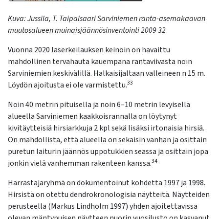
Kuva:
Jussila,
T.
Taipalsaari
Sarviniemen ranta-asemakaavan
muutosalueen muinaisjäännösinventointi 2009
32
Vuonna 2020 laserkeilauksen keinoin on havaittu
mahdollinen tervahauta kauempana rantaviivasta noin
Sarviniemien keskivälillä. Halkaisijaltaan valleineen n 15 m.
33
Löydön ajoitusta ei ole varmistettu.
Noin 40 metrin pituisella ja noin 6–10 metrin levyisellä
alueella Sarviniemen kaakkoisrannalla on löytynyt
kivitäytteisiä hirsiarkkuja 2 kpl sekä lisäksi irtonaisia hirsiä.
On mahdollista, että alueella on sekaisin vanhan ja osittain
puretun laiturin jäännös uppotukkien seassa ja osittain jopa
34
jonkin vielä vanhemman rakenteen kanssa.
Harrastajaryhmä on dokumentoinut kohdetta 1997 ja 1998.
Hirsistä on otettu dendrokronologisia näytteitä. Näytteiden
perusteella (Markus Lindholm 1997) yhden ajoitettavissa
olevan mäntypuisen näytteen nuorin vuosilusto on kasvanut