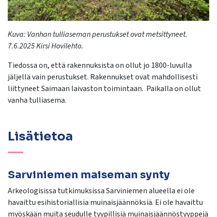
Kuva:
Vanhan tulliaseman perustukset ovat metsittyneet.
7.6.2025 Kirsi Hovilehto
.
Tiedossa on, että rakennuksista on ollut jo 1800-luvulla
jäljellä vain perustukset.
Ra
kennukset ovat
mahdollisesti
liittyneet Saimaan laivaston toimintaan.
Paikalla
on
ollut
vanha tulliasema.
Lisätietoa
Sarviniemen maiseman synty
Arkeologisissa tutkimuksissa Sarviniemen alueella ei ole
havaittu esihistoriallisia muinaisjäännöksiä. Ei ole havaittu
myöskään muita seudulle tyypillisiä muinaisjäännöstyyppejä