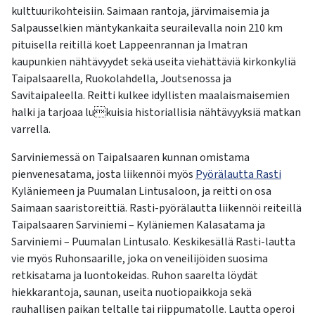
kulttuurikohteisiin. Saimaan rantoja, järvimaisemia ja
Salpausselkien mäntykankaita seurailevalla noin 210 km
pituisella reitillä koet Lappeenrannan ja Imatran
kaupunkien nähtävyydet sekä useita viehättäviä kirkonkyliä
Taipalsaarella, Ruokolahdella, Joutsenossa ja
Savitaipaleella. Reitti kulkee idyllisten maalaismaisemien
halki ja tarjoaa lukuisia historiallisia nähtävyyksiä matkan
varrella.
Sarviniemessä on Taipalsaaren kunnan omistama
pienvenesatama, josta liikennöi myös
Pyörälautta Rasti
Kyläniemeen ja Puumalan Lintusaloon, ja reitti on osa
Saimaan saaristoreittiä. Rasti-pyörälautta liikennöi reiteillä
Taipalsaaren Sarviniemi – Kyläniemen Kalasatama ja
Sarviniemi – Puumalan Lintusalo. Keskikesällä Rasti-lautta
vie myös Ruhonsaarille, joka on veneilijöiden suosima
retkisatama ja luontokeidas. Ruhon saarelta löydät
hiekkarantoja, saunan, useita nuotiopaikkoja sekä
rauhallisen paikan teltalle tai riippumatolle. Lautta operoi