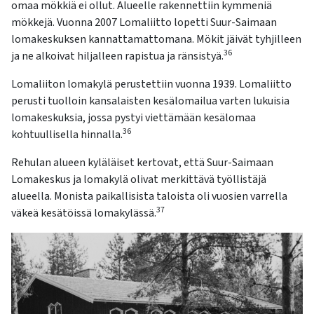
omaa mökkiä ei ollut. Alueelle rakennettiin kymmeniä
mökkejä. Vuonna 2007 Lomaliitto lopetti Suur-Saimaan
lomakeskuksen
kannattamattomana. Mökit jäivät tyhjilleen
36
ja ne alkoivat hiljalleen rapistua ja ränsistyä.
Lomaliiton lomakylä perustettiin vuonna 1939. Lomaliitto
perusti tuolloin kansalaisten kesälomailua varten lukuisia
lomakeskuksia, jossa pystyi viettämään kesälomaa
36
kohtuullisella hinnalla.
Rehulan alueen kyläläiset kertovat, että Suur-Saimaan
Lomakeskus ja lomakylä olivat merkittävä työllistäjä
alueella. Monista paikallisista taloista oli vuosien varrella
37
väkeä kesätöissä lomakylässä.