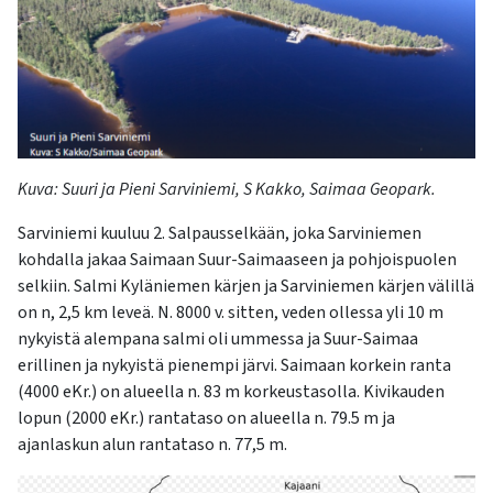
kosketus-
ja
pyyhkäisyliikkeitä.
Kuva: Suuri ja Pieni Sarviniemi, S Kakko, Saimaa Geopark.
Sarviniemi kuuluu
2.
Salpausselkään, joka Sarviniemen
kohda
lla jakaa Sai
maan Suur-Saimaaseen ja pohjoispuolen
selkiin. Salmi Kyläniemen kärjen ja Sarviniemen kär
jen välillä
o
n n, 2,5 km leveä. N. 8000 v. sitten, veden ollessa yli 10 m
nykyistä alempana salmi oli ummessa ja
Suur
-
Sai
maa
erillinen ja nykyistä pienempi järvi. Saimaan korkein ranta
(4000 eKr.) on alueella n. 83 m korkeustasolla. Kivikauden
lopun (2000 eKr.) rantataso on alueella n.
79.5 m
ja
ajan
laskun alun rantataso n.
77,5 m
.