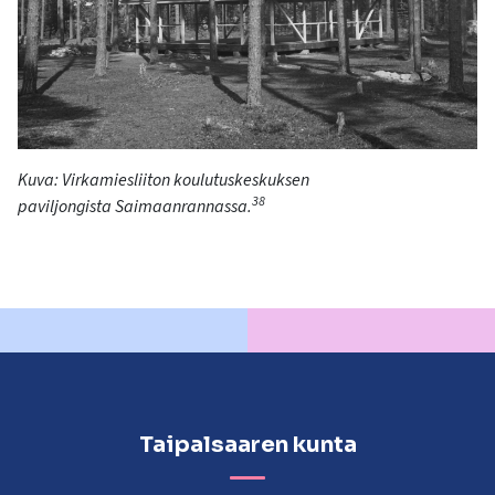
Kuva: Virkamiesliiton koulutuskeskuksen
38
paviljo
n
gista
Saimaanrannassa.
Taipalsaaren kunta