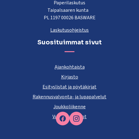
Paperilaskutus
Taipalsaaren kunta
PL 1197 00026 BASWARE
Laskutusohjeistus
Suosituimmat sivut
Ajankohtaista
Kirjasto
Esityslistat ja pöytäkirjat
Rakennusvalvonta- ja lupapalvelut
Joukkoliikenne
Vuokra-asunnot
Facebook