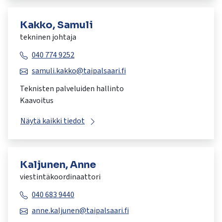
Kakko, Samuli
tekninen johtaja
040 774 9252
samuli.kakko@taipalsaari.fi
Teknisten palveluiden hallinto
Kaavoitus
Näytä kaikki tiedot
Kaljunen, Anne
viestintäkoordinaattori
040 683 9440
anne.kaljunen@taipalsaari.fi