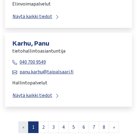
Elinvoimapalvelut
Näytä kaikki tiedot
Karhu, Panu
tietohallintoasiantuntija
040 700 9549
panu.karhu@taipalsaari.fi
Hallintopalvelut
Näytä kaikki tiedot
«
1
2
3
4
5
6
7
8
»