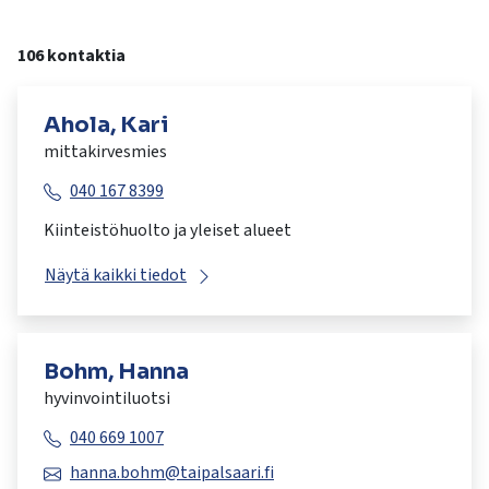
106 kontaktia
Ahola, Kari
mittakirvesmies
040 167 8399
Kiinteistöhuolto ja yleiset alueet
Näytä kaikki tiedot
Bohm, Hanna
hyvinvointiluotsi
040 669 1007
hanna.bohm@taipalsaari.fi