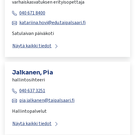
varhaiskasvatuksen erityisopettaja
040 671 8400
katariina.hovi@edu.taipalsaari.fi
Satulaivan päiväkoti
Näytä kaikki tiedot
Jalkanen, Pia
hallintosihteeri
040 637 3251
pia.jalkanen@taipalsaari.fi
Hallintopalvelut
Näytä kaikki tiedot