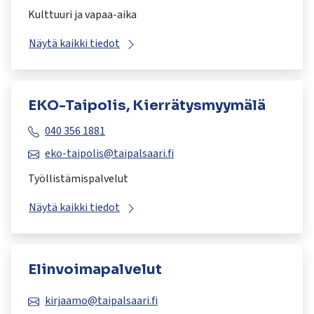
Kulttuuri ja vapaa-aika
Näytä kaikki tiedot
EKO-Taipolis, Kierrätysmyymälä
040 356 1881
eko-taipolis@taipalsaari.fi
Työllistämispalvelut
Näytä kaikki tiedot
Elinvoimapalvelut
kirjaamo@taipalsaari.fi