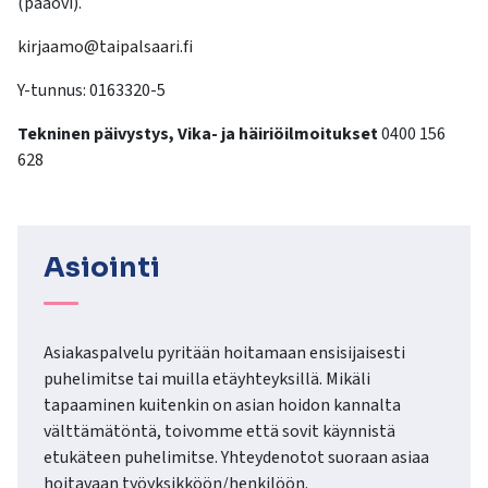
(pääovi).
kosketus-
ja
kirjaamo@taipalsaari.fi
pyyhkäisyliikkeitä.
Y-tunnus: 0163320-5
Tekninen päivystys, Vika- ja häiriöilmoitukset
0400 156
628
Asiointi
Asiakaspalvelu pyritään hoitamaan ensisijaisesti
puhelimitse tai muilla etäyhteyksillä. Mikäli
tapaaminen kuitenkin on asian hoidon kannalta
välttämätöntä, toivomme että sovit käynnistä
etukäteen puhelimitse. Yhteydenotot suoraan asiaa
hoitavaan työyksikköön/henkilöön.