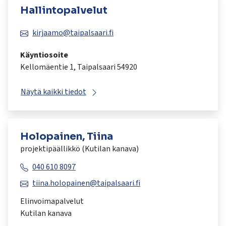
Hallintopalvelut
kirjaamo@taipalsaari.fi
Käyntiosoite
Kellomäentie 1, Taipalsaari 54920
Näytä kaikki tiedot
Holopainen, Tiina
projektipäällikkö (Kutilan kanava)
040 610 8097
tiina.holopainen@taipalsaari.fi
Elinvoimapalvelut
Kutilan kanava