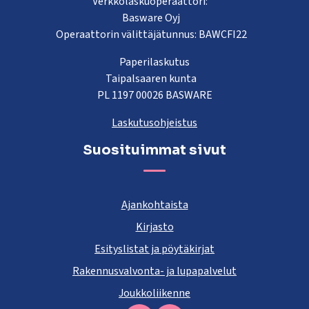
Verkkolaskuoperaattori:
Basware Oyj
Operaattorin välittäjätunnus: BAWCFI22
Paperilaskutus
Taipalsaaren kunta
PL 1197 00026 BASWARE
Laskutusohjeistus
Suosituimmat sivut
Ajankohtaista
Kirjasto
Esityslistat ja pöytäkirjat
Rakennusvalvonta- ja lupapalvelut
Joukkoliikenne