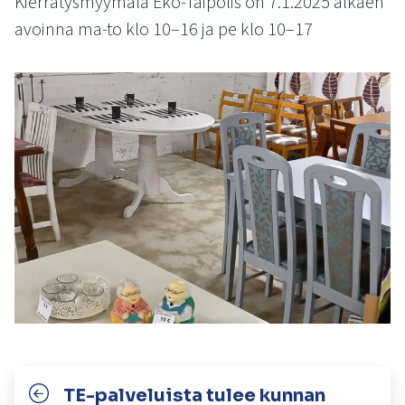
Kierrätysmyymälä Eko-Taipolis on 7.1.2025 alkaen
kosketus-
avoinna ma-to klo 10–16 ja pe klo 10–17
ja
pyyhkäisyliikkeitä.
TE-palveluista tulee kunnan