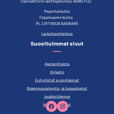
Operaattorin välittäjätunnus: BAWCFI22
Paperilaskutus
Taipalsaaren kunta
PL 1197 00026 BASWARE
Laskutusohjeistus
Suosituimmat sivut
Ajankohtaista
Kirjasto
Esityslistat ja pöytäkirjat
Rakennusvalvonta- ja lupapalvelut
Joukkoliikenne
Vuokra-asunnot
Facebook