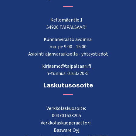
Kellomäentie 1
54920 TAIPALSAARI
Kunnanvirasto avoinna:
ma-pe 9.00 - 15.00
Asiointi ajanvarauksella -
yhteystiedot
kirjaamo@taipalsaari.fi
Y-tunnus: 0163320-5
Laskutusosoite
Verkkolaskuosoite:
003701633205
Verkkolaskuoperaattori:
Basware Oyj