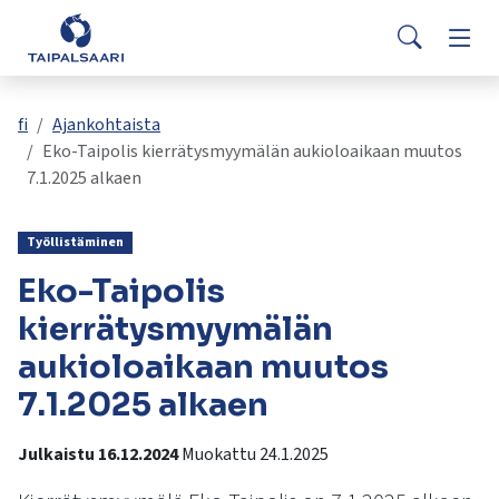
Palaute
Siirry pääsisältöön
Siirry päävalikkoon
Searc
Asuminen ja rakentaminen
Vaih
Yhteystiedot
Valitse
VisitTaipalsaari.fi
käytettävissä
Opetus ja kasvatus
Vaih
fi
Ajankohtaista
oleva
Eko-Taipolis kierrätysmyymälän aukioloaikaan muutos
tulos
7.1.2025 alkaen
ylös-
Hyvinvointi ja terveys
Vaih
ja
alasnuolilla.
Työllistäminen
Kulttuuri ja vapaa-aika
Vaih
Siirry
Eko-Taipolis
valittuun
hakutulokseen
kierrätysmyymälän
Kunta ja päätöksenteko
Vaih
painamalla
aukioloaikaan muutos
enteriä.
Työ ja yrittäminen
7.1.2025 alkaen
Vaih
Kosketuslaitteiden
käyttäjät
voivat
Julkaistu 16.12.2024
Muokattu 24.1.2025
käyttää