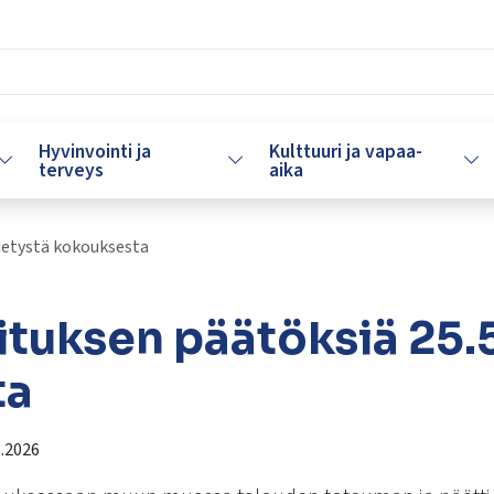
Hyvinvointi ja
Kulttuuri ja vapaa-
Vaihda alasvetovalikkoa
Vaihda alasvetovalikkoa
Vaih
terveys
aika
detystä kokouksesta
tuksen päätöksiä 25.5
ta
.2026