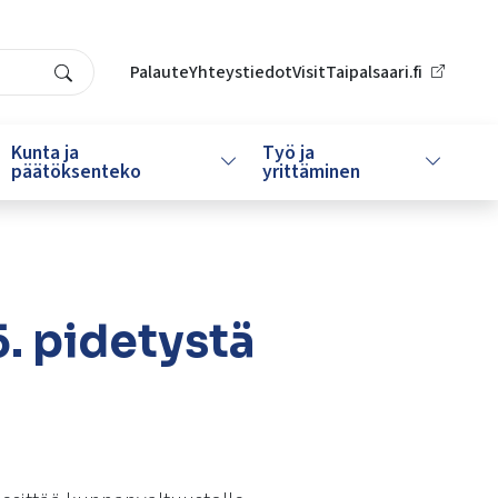
Palaute
Yhteystiedot
VisitTaipalsaari.fi
Search
Kunta ja
Työ ja
da alasvetovalikkoa
Vaihda alasvetovalikkoa
Vaihda al
päätöksenteko
yrittäminen
. pidetystä