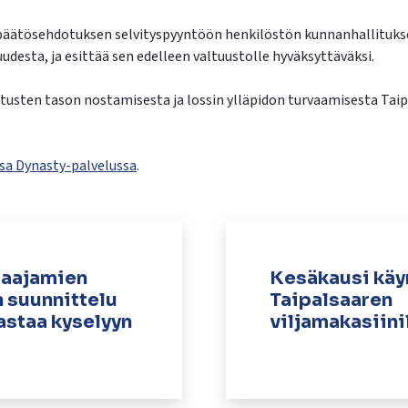
 päätösehdotuksen selvityspyyntöön henkilöstön kunnanhallitukse
udesta, ja esittää sen edelleen valtuustolle hyväksyttäväksi.
tusten tason nostamisesta ja lossin ylläpidon turvaamisesta Taipa
ssa Dynasty-palvelussa
.
taajamien
Kesäkausi käy
 suunnittelu
Taipalsaaren
astaa kyselyyn
viljamakasiini