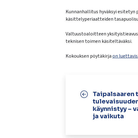
Kunnanhallitus hyväksyi esitetyn
käsittelyperiaatteiden tasapuolisu
Valtuustoaloitteen yksityistieavus
teknisen toimen käsiteltäväksi.
Kokouksen pöytäkirja
on luettavi
Taipalsaaren 
tulevaisuuden
käynnistyy – v
ja vaikuta