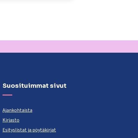
Suosituimmat sivut
Ajankohtaista
Kirjasto
Esityslistat ja pöytäkirjat