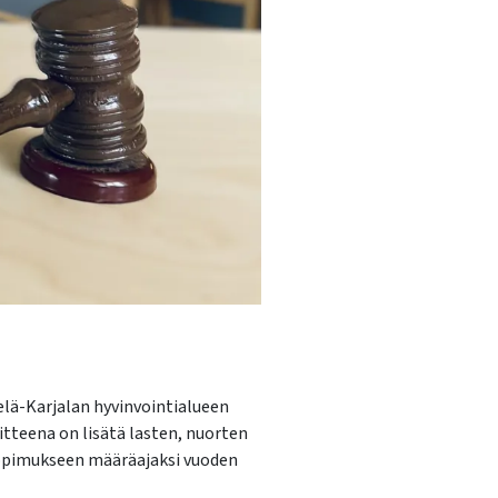
elä-Karjalan hyvinvointialueen
tteena on lisätä lasten, nuorten
 sopimukseen määräajaksi vuoden