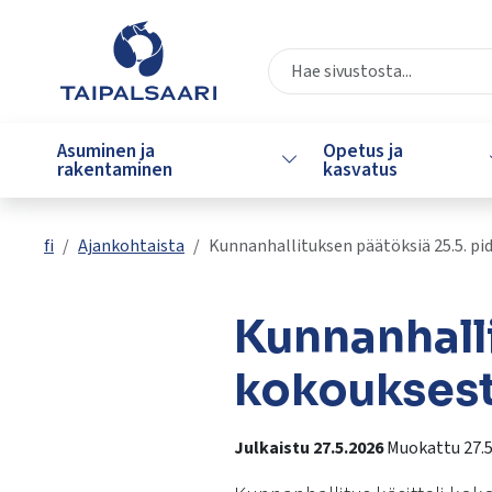
Siirry pääsisältöön
Siirry päävalikkoon
Valitse
käytettävissä
Asuminen ja
Opetus ja
Vaihda alasvetovalikkoa
oleva
rakentaminen
kasvatus
tulos
ylös-
ja
fi
Ajankohtaista
Kunnanhallituksen päätöksiä 25.5. pi
alasnuolilla.
Siirry
valittuun
Kunnanhalli
hakutulokseen
painamalla
kokoukses
enteriä.
Kosketuslaitteiden
Julkaistu 27.5.2026
Muokattu 27.5
käyttäjät
voivat