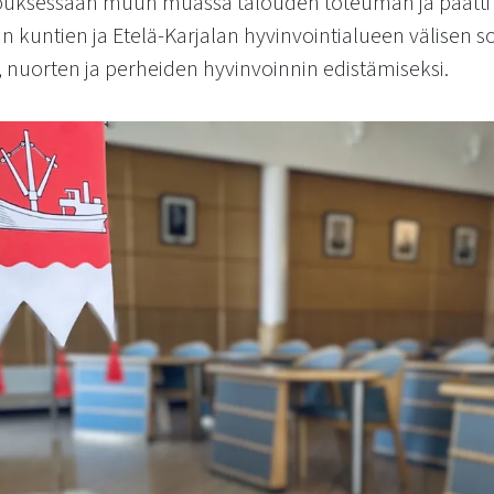
kouksessaan muun muassa talouden toteuman ja päätti 
an kuntien ja Etelä-Karjalan hyvinvointialueen välisen s
, nuorten ja perheiden hyvinvoinnin edistämiseksi.