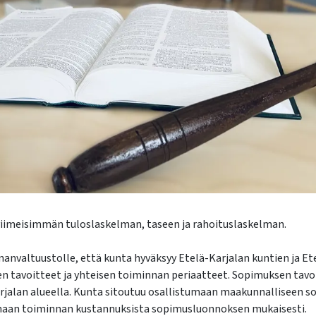
viimeisimmän tuloslaskelman, taseen ja rahoituslaskelman.
nanvaltuustolle, että kunta hyväksyy Etelä-Karjalan kuntien ja Et
 tavoitteet ja yhteisen toiminnan periaatteet. Sopimuksen tavoi
arjalan alueella. Kunta sitoutuu osallistumaan maakunnalliseen
maan toiminnan kustannuksista sopimusluonnoksen mukaisesti.