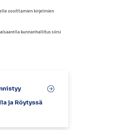
lle osoittamien kirjelmien
lsaarella kunnanhallitus siirsi
nnistyy
lla ja Röytyssä