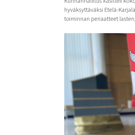
Kunnanhallitus käsitteli ko
käyttää
hyväksyttäväksi Etelä-Karjal
kosketus-
ja
toiminnan periaatteet lasten
pyyhkäisyliikkeitä.