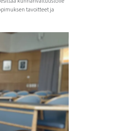
esittää kunnanvaltuustolle
opimuksen tavoitteet ja