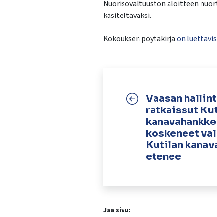
Nuorisovaltuuston aloitteen nuort
käsiteltäväksi.
Kokouksen pöytäkirja
on luettavi
Vaasan hallin
ratkaissut Kut
kanavahankke
koskeneet val
Kutilan kanav
etenee
Jaa sivu: