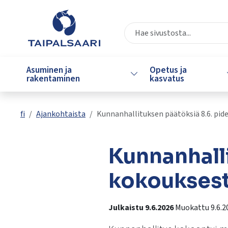
Siirry pääsisältöön
Siirry päävalikkoon
Valitse
käytettävissä
Asuminen ja
Opetus ja
Vaihda alasvetovalikkoa
oleva
rakentaminen
kasvatus
tulos
ylös-
ja
fi
Ajankohtaista
Kunnanhallituksen päätöksiä 8.6. pid
alasnuolilla.
Siirry
valittuun
Kunnanhalli
hakutulokseen
painamalla
kokoukses
enteriä.
Kosketuslaitteiden
Julkaistu 9.6.2026
Muokattu 9.6.2
käyttäjät
voivat