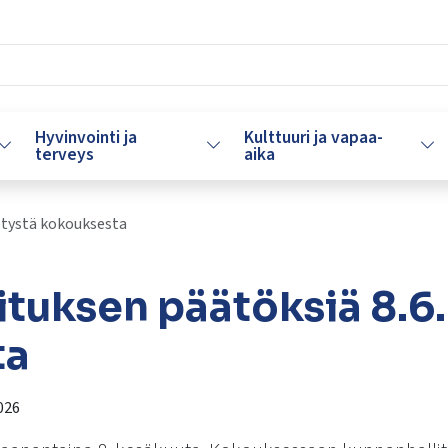
Hyvinvointi ja
Kulttuuri ja vapaa-
Vaihda alasvetovalikkoa
Vaihda alasvetovalikkoa
Vaih
terveys
aika
etystä kokouksesta
tuksen päätöksiä 8.6.
ta
026