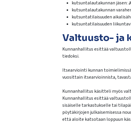
kutsuntalautakunnan jäsen:
J
kutsuntalautakunnan varahen
kutsuntatilaisuuden aikalisäh
kutsuntatilaisuuden liikuntavi
Valtuusto- ja 
Kunnanhallitus esittää valtuustol
tiedoksi.
Itsearviointi kunnan toimielimissä
vuosittain itsearvioinnista, tavast
Kunnanhallitus käsitteli myös va
Kunnanhallitus esittää valtuusto
sisäiselle tarkastukselle tai tilap
pöytäkirjojen julkaisemisessa noud
että aloite katsotaan loppuun käsi