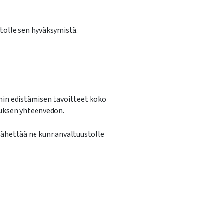
stolle sen hyväksymistä.
nnin edistämisen tavoitteet koko
tuksen yhteenvedon.
 lähettää ne kunnanvaltuustolle