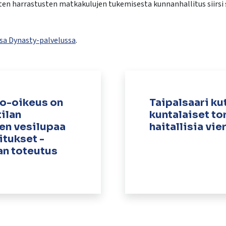
en harrastusten matkakulujen tukemisesta kunnanhallitus siirsi 
ssa Dynasty-palvelussa
.
to-oikeus on
Taipalsaari ku
ilan
kuntalaiset t
en vesilupaa
haitallisia vie
itukset -
an toteutus