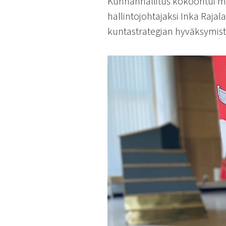
Kunnanhallitus kokoontui ma
käyttää
hallintojohtajaksi Inka Rajal
kosketus-
ja
kuntastrategian hyväksymist
pyyhkäisyliikkeitä.