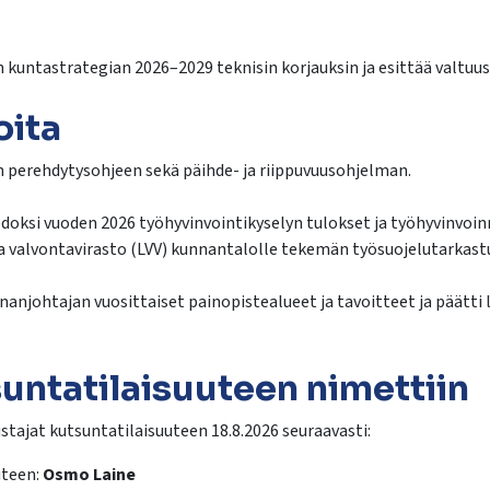
 kuntastrategian 2026–2029 teknisin korjauksin ja esittää valtuu
oita
n perehdytysohjeen sekä päihde- ja riippuvuusohjelman.
iedoksi vuoden 2026 työhyvinvointikyselyn tulokset ja työhyvinvoi
ja valvontavirasto (LVV) kunnantalolle tekemän työsuojelutarkas
anjohtajan vuosittaiset painopistealueet ja tavoitteet ja päätti
untatilaisuuteen nimettiin
tajat kutsuntatilaisuuteen 18.8.2026 seuraavasti:
uteen:
Osmo Laine