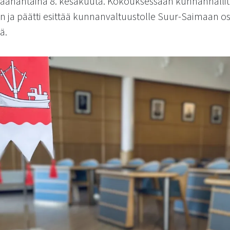
anantaina 8. kesäkuuta. Kokouksessaan kunnanhallitus
an ja päätti esittää kunnanvaltuustolle Suur-Saimaan os
ä.