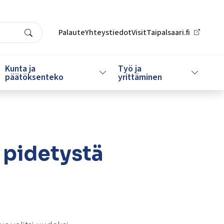
Palaute
Yhteystiedot
VisitTaipalsaari.fi
Search
Kunta ja
Työ ja
da alasvetovalikkoa
Vaihda alasvetovalikkoa
Vaihda al
päätöksenteko
yrittäminen
 pidetystä