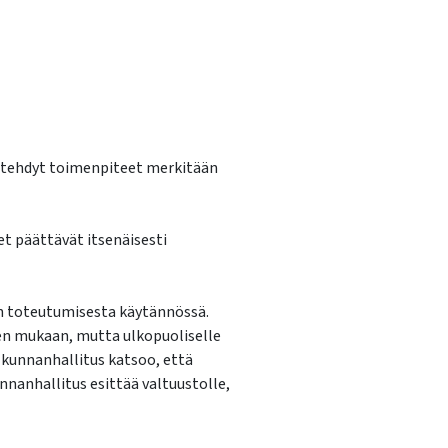
ja tehdyt toimenpiteet merkitään
et päättävät itsenäisesti
n toteutumisesta käytännössä.
en mukaan, mutta ulkopuoliselle
i kunnanhallitus katsoo, että
nnanhallitus esittää valtuustolle,