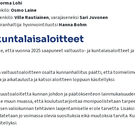
orma Lohi
kilö:
Osmo Laine
enkilö:
Ville Rautiainen
, varajäseneksi
Sari Juvonen
ranhaltija: hyvinvointiluotsi
Hanna Bohm
kuntalaisaloitteet
le, että vuonna 2025 saapuneet valtuusto- ja kuntalaisaloitteet 
 valtuustoaloitteen osalta kunnanhallitus päätti, että toimielim
a ja aikataulusta ja katsoi aloitteen loppuun käsitellyksi.
ltuustoaloitetta kunnan johdon ja päätöksenteon lainmukaisuude
lle muun muassa, että koulutustarjontaa monipuolistetaan tarpe
äisen valiokunnan tehtävien laajentamiselle ei ole tarvetta. Lisäks
atetaan jo voimassa olevia suosituksia eikä muutoksia tarvita. Ku
tellyksi.