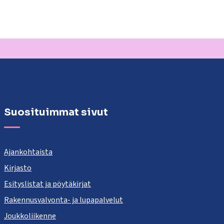
Suosituimmat sivut
Ajankohtaista
Kirjasto
Esityslistat ja pöytäkirjat
Rakennusvalvonta- ja lupapalvelut
Joukkoliikenne