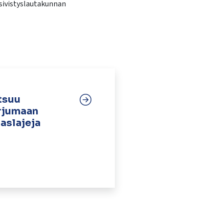
sivistyslautakunnan
tsuu
orjumaan
raslajeja