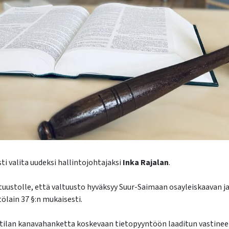
ti valita uudeksi hallintojohtajaksi
Inka Rajalan
.
uustolle, että valtuusto hyväksyy Suur-Saimaan osayleiskaavan ja 
tölain 37 §:n mukaisesti.
utilan kanavahanketta koskevaan tietopyyntöön laaditun vastineen